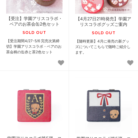
【受注】学園アリスコラボ・
【4月27日21時発売】学園ア
ベアのお茶会缶2色セット
リスコラボグッズご案内
SOLD OUT
SOLD OUT
【受注期間4/27-5/6 完売次第締
【随時更新】4月に発売の新グッ
切】学園アリスコラボ・ベアのお
ズについてこちらで随時ご紹介し
茶会柄の缶赤と茶2色セット
ます。