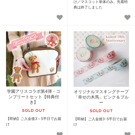
け／マスコット単体のみ。先着特
典は終了しました
学園アリスコラボ第4弾・コ
オリジナルマスキングテープ
ンプリートセット【特典付
「幸せの木馬」ピンク＆ブル
き】
ー
SOLD OUT
SOLD OUT
【即納】ご入金後3～5平日でお届
【即納】ご入金後3-5平日でお届
け
け