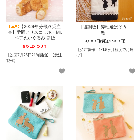
【2026年分最終受注
【復刻版】綿毛飛ばそう・
会】学園アリスコラボ・Mr.
黒
ベアぬいぐるみ 新版
9,000円(税込9,900円)
SOLD OUT
【受注製作・1-1.5ヶ月程度でお届
【次回7月25日21時開始】【受注
け】
製作】