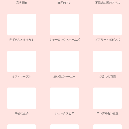
宮沢賢治
赤毛のアン
不思議の国のアリス
赤ずきんとオオカミ
シャーロック・ホームズ
メアリー・ポピンズ
ミス・マープル
思い出のマーニー
ひみつの花園
幸福な王子
シェークスピア
アンデルセン童話