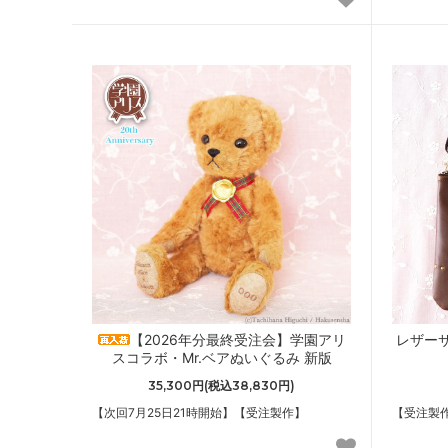
【2026年分最終受注会】学園アリ
レザー
スコラボ・Mr.ベアぬいぐるみ 新版
35,300円(税込38,830円)
【次回7月25日21時開始】【受注製作】
【受注製