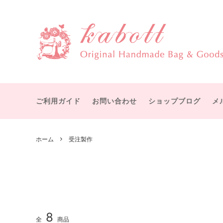
物語を感じる大人可愛いハンドメイドバッグ・雑貨
赤毛のアン
すぐにお届け
カボットについて
テディ
受注製
宮沢賢治
ボストンバッグ
オズの
ショル
ット
ご利用ガイド
お問い合わせ
ショップブログ
メ
シャーロック・ホームズ
メアリ
手提げバッグ
マザー
ひみつの花園
幸福な
ICカード・パスケース
バッグ
ホーム
受注製作
グリム童話
イソッ
付属品
その他
付属パーツ
手作り
8
全
商品