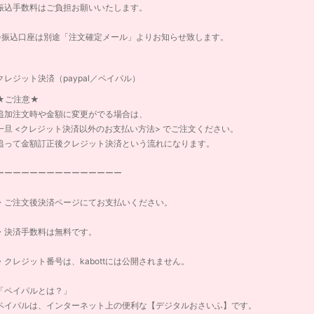
振込手数料はご負担お願いいたします。
※振込口座は別途「注文確定メール」よりお知らせ致します。
クレジット決済（paypal／ペイパル）
★ご注意★
追加注文時や金額に変更がでる場合は、
一旦 <クレジット決済以外のお支払い方法> でご注文ください。
追って金額訂正後クレジット決済という流れになります。
ーーーーーーーーーーーーーーー
・ご注文後決済ページにてお支払いください。
・決済手数料は無料です。
・クレジット番号は、kabottには公開されません。
「ペイパルとは？」
ペイパルは、インターネット上の便利な【デジタルおさいふ】です。