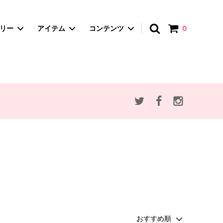
アカウント
ゴリー
アイテム
コンテンツ
0
spica-pika ・スピカピカ
A4サイズバッグ
赤ずきんとオオカミ
かごバッグ
思い出のマーニー
ポーチ・マルチケース
アンデルセン童話
ぬいぐるみ
動物・植物モチーフ
セミオーダー