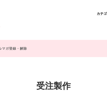
カテ
ベア
作
学園アリス
商品一覧
魔法使い
ダーバッグ・サコッシュ・ポシェ
不思議の国のアリス
ドクターズバッグ
ルマガ登録・解除
ー・ポピンズ
ミスマープル
ズバッグ
財布・コインケース
王子
シェークスピア
チャーム
ブローチ
プ童話
魔法・ファンタジー
キット
復刻オーダー
受注製作