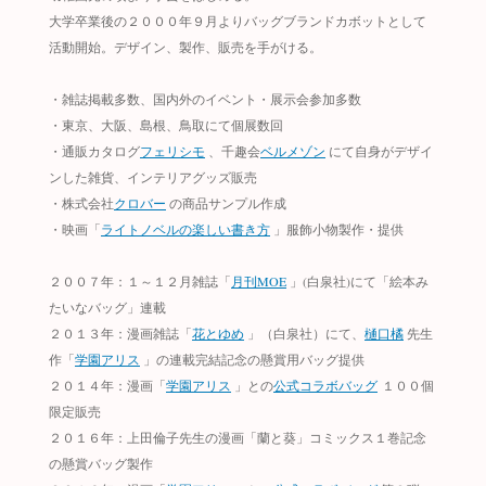
大学卒業後の２０００年９月よりバッグブランドカボットとして
活動開始。デザイン、製作、販売を手がける。
・雑誌掲載多数、国内外のイベント・展示会参加多数
・東京、大阪、島根、鳥取にて個展数回
・通販カタログ
フェリシモ
、千趣会
ベルメゾン
にて自身がデザイ
ンした雑貨、インテリアグッズ販売
・株式会社
クロバー
の商品サンプル作成
・映画「
ライトノベルの楽しい書き方
」服飾小物製作・提供
２００７年：１～１２月雑誌「
月刊MOE
」(白泉社)にて「絵本み
たいなバッグ」連載
２０１３年：漫画雑誌「
花とゆめ
」（白泉社）にて、
樋口橘
先生
作「
学園アリス
」の連載完結記念の懸賞用バッグ提供
２０１４年：漫画「
学園アリス
」との
公式コラボバッグ
１００個
限定販売
２０１６年：上田倫子先生の漫画「蘭と葵」コミックス１巻記念
の懸賞バッグ製作