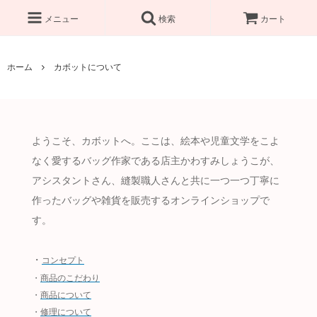
メニュー
検索
カート
ホーム
カボットについて
ようこそ、カボットへ。ここは、絵本や児童文学をこよ
なく愛するバッグ作家である店主かわすみしょうこが、
アシスタントさん、縫製職人さんと共に一つ一つ丁寧に
作ったバッグや雑貨を販売するオンラインショップで
す。
・
コンセプト
・
商品のこだわり
・
商品について
・
修理について