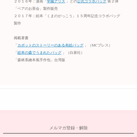
２０１６年：漫画「
学園アリス
」との
公式コラボバッグ
第２弾
「ベアのお茶会」製作販売
２０１７年：絵本「くまのがっこう」１５周年記念コラボバッグ
製作
掲載著書
「
カボットのストーリーのある布絵バッグ
」（MCプレス）
「
絵本の森でうまれたバッグ
」（白泉社）
「森林系繪本風手作包」台湾版
メルマガ登録・解除