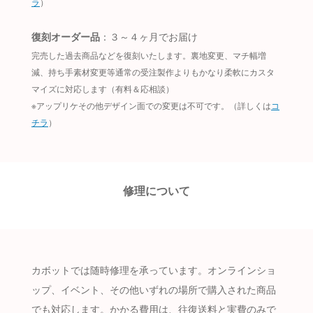
ラ
）
復刻オーダー品
：３～４ヶ月でお届け
完売した過去商品などを復刻いたします。裏地変更、マチ幅増
減、持ち手素材変更等通常の受注製作よりもかなり柔軟にカスタ
マイズに対応します（有料＆応相談）
※アップリケその他デザイン面での変更は不可です。（詳しくは
コ
チラ
）
修理について
カボットでは随時修理を承っています。オンラインショ
ップ、イベント、その他いずれの場所で購入された商品
でも対応します。かかる費用は、往復送料と実費のみで