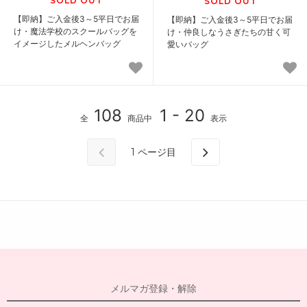
SOLD OUT
SOLD OUT
【即納】ご入金後3～5平日でお届
【即納】ご入金後3～5平日でお届
け・魔法学校のスクールバッグを
け・仲良しなうさぎたちの甘く可
イメージしたメルヘンバッグ
愛いバッグ
108
1 - 20
全
商品中
表示
1
ページ目
メルマガ登録・解除