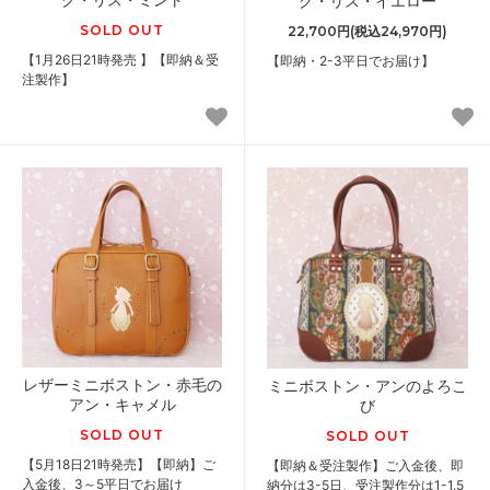
グ・リス・イエロー
SOLD OUT
22,700円(税込24,970円)
【1月26日21時発売 】【即納＆受
【即納・2-3平日でお届け】
注製作】
レザーミニボストン・赤毛の
ミニボストン・アンのよろこ
アン・キャメル
び
SOLD OUT
SOLD OUT
【5月18日21時発売】【即納】ご
【即納＆受注製作】ご入金後、即
入金後、3～5平日でお届け
納分は3-5日、受注製作分は1-1.5