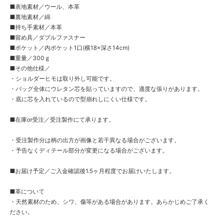
■表地素材／ウール、本革
■裏地素材／綿
■持ち手素材／本革
■留め具／ダブルファスナー
■ポケット／内ポケット1口(横18×深さ14cm)
■重量／300ｇ
■その他仕様／
・ショルダーヒモは取り外し可能です。
・バッグ全体にウレタン芯を貼っていますので、適度な張りがあります。
・底に芯を入れているので型崩れしにくい仕様です。
■在庫or受注／受注製作にて承ります。
・受注製作分は柄の出方が画像と若干異なる場合がございます。
・予告なくディテール部分が変更になる場合がございます。
■お届け予定／ご入金確認後1.5ヶ月程度でお届けいたします。
■革について
・天然素材のため、シワ、傷等がある場合があります。あらかじめご了承く
ださい。