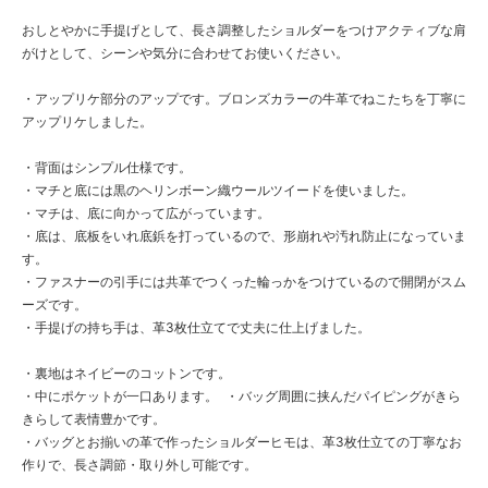
おしとやかに手提げとして、長さ調整したショルダーをつけアクティブな肩
がけとして、シーンや気分に合わせてお使いください。
・アップリケ部分のアップです。ブロンズカラーの牛革でねこたちを丁寧に
アップリケしました。
・背面はシンプル仕様です。
・マチと底には黒のヘリンボーン織ウールツイードを使いました。
・マチは、底に向かって広がっています。
・底は、底板をいれ底鋲を打っているので、形崩れや汚れ防止になっていま
す。
・ファスナーの引手には共革でつくった輪っかをつけているので開閉がスム
ーズです。
・手提げの持ち手は、革3枚仕立てで丈夫に仕上げました。
・裏地はネイビーのコットンです。
・中にポケットが一口あります。 ・バッグ周囲に挟んだパイピングがきら
きらして表情豊かです。
・バッグとお揃いの革で作ったショルダーヒモは、革3枚仕立ての丁寧なお
作りで、長さ調節・取り外し可能です。