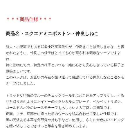
＊＊＊商品仕様＊＊＊
商品名・スクエアミニボストン・仲良しねこ
詩人・小説家でもある武者小路実篤先生が「仲良きことは美しきかな」と書
かれたように、仲良しの様子はとっても心が癒される素敵なシーンですよ
ね。
特に動物たちの、特定の相手といつも一緒に心から安心しきっている様子は
微笑ましいです。
このバッグは、お互いの存在を振り返って確認している仲良しなねこ達をモ
チーフにしました。
トラッドな印象のブルーのチェックウール地にねこ達をアップリケし、ぐる
りと取り囲むようにネイビーのクラシカルなブレード、ベルベットリボン、
ゴールドのバラのレースモチーフをあしらい大人可愛い雰囲気です。
正面、マチ、底部分に違った柄のウールを組み合わせて楽しい仕様です。
黒の光沢ある本革を角部分や持ち手などに使用し、さらに金色のパイピング
を縫い込むことできりっと印象を引き締めています。