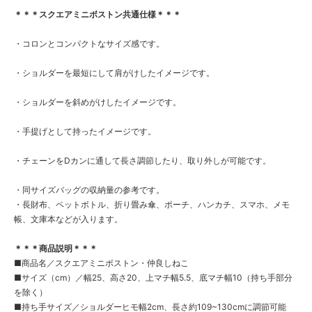
＊＊＊スクエアミニボストン共通仕様＊＊＊
・コロンとコンパクトなサイズ感です。
・ショルダーを最短にして肩がけしたイメージです。
・ショルダーを斜めがけしたイメージです。
・手提げとして持ったイメージです。
・チェーンをDカンに通して長さ調節したり、取り外しが可能です。
・同サイズバッグの収納量の参考です。
・長財布、ペットボトル、折り畳み傘、ポーチ、ハンカチ、スマホ、メモ
帳、文庫本などが入ります。
＊＊＊商品説明＊＊＊
■商品名／スクエアミニボストン・仲良しねこ
■サイズ（cm）／幅25、高さ20、上マチ幅5.5、底マチ幅10（持ち手部分
を除く）
■持ち手サイズ／ショルダーヒモ幅2cm、長さ約109~130cmに調節可能