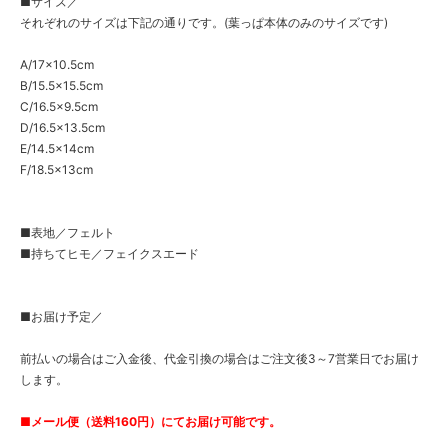
■サイズ／
それぞれのサイズは下記の通りです。(葉っぱ本体のみのサイズです)
A/17×10.5cm
B/15.5×15.5cm
C/16.5×9.5cm
D/16.5×13.5cm
E/14.5×14cm
F/18.5×13cm
■表地／フェルト
■持ちてヒモ／フェイクスエード
■お届け予定／
前払いの場合はご入金後、代金引換の場合はご注文後3～7営業日でお届け
します。
■メール便（送料160円）にてお届け可能です。