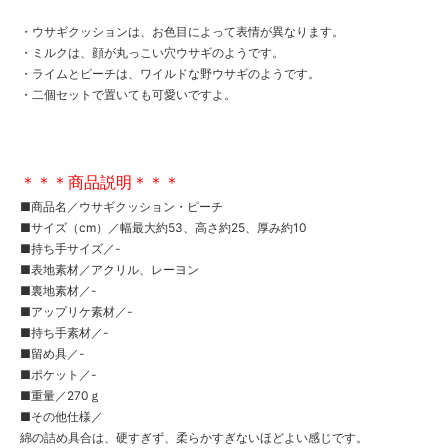
・ウサギクッションは、お色目によって表情が異なります。
・ミルクは、顔が丸っこい穴ウサギのようです。
・ライムとピーチは、ワイルドな野ウサギのようです。
・二個セットで置いても可愛いですよ。
＊＊＊商品説明＊＊＊
■商品名／ウサギクッション・ピーチ
■サイズ（cm）／幅最大約53、高さ約25、厚み約10
■持ち手サイズ／-
■表地素材／アクリル、レーヨン
■裏地素材／-
■アップリケ素材／-
■持ち手素材／-
■留め具／-
■ポケット／-
■重量／270ｇ
■その他仕様／
綿の詰め具合は、硬すぎず、柔らかすぎないほどよい感じです。