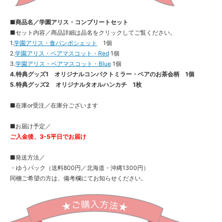
■商品名／学園アリス・コンプリートセット
■セット内容／商品詳細は品名をクリックしてご覧ください。
1.
学園アリス・食パンポシェット
1個
2.
学園アリス・ベアマスコット・Red
1個
3.
学園アリス・ベアマスコット・Blue
1個
4.特典グッズ1 オリジナルコンパクトミラー・ベアのお茶会柄 1個
5.特典グッズ2 オリジナルタオルハンカチ 1枚
■在庫or受注／在庫分ございます
■お届け予定／
ご入金後、3-5平日でお届け
■発送方法／
・ゆうパック（送料800円／北海道・沖縄1300円）
同梱ご希望の方は、備考欄にてお知らせください。