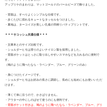
アップリケのまわりは、マットゴールドのパールビーズで飾りました。
・背面は、すべりよくシンプルな仕様です。
・歩くたびに揺れるキュートなタッセルをつけました。
・裏地は、ターコイズが美しい孔雀の羽柄リバティプリントです。
＊＊＊サコッシュ共通仕様＊＊＊
・文庫本とのサイズ比較です。
・ショルダーヒモは滑りのよいナイロン製を採用しました。
・背面ポケットはとっさに取り出しやすいスマホなどを入れるのに便利で
す。
（鳩のように飛べたなら・ラベンダー、ブルー、グリーンのみ）
・身につけたイメージです。
・ショルダーヒモはお好みの長さに調節し、長めにも短めにもお使いいただ
けます。
・薄くて体に沿うので、かさばりません。
・アウターの中にしのばせて使うのにも便利です。
・背面ポケット付きは、鳩のように飛べたなら・ラベンダー、ブルー、グリ