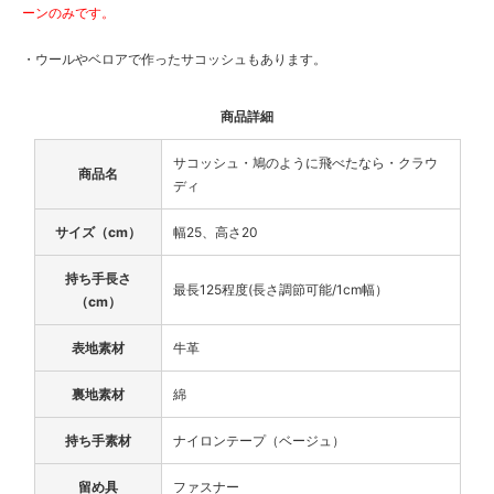
ーンのみです。
・ウールやベロアで作ったサコッシュもあります。
商品詳細
サコッシュ・鳩のように飛べたなら・クラウ
商品名
ディ
サイズ（cm）
幅25、高さ20
持ち手長さ
最長125程度(長さ調節可能/1cm幅）
（cm）
表地素材
牛革
裏地素材
綿
持ち手素材
ナイロンテープ（ベージュ）
留め具
ファスナー