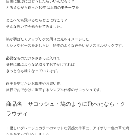
自由に飛ぶにはどうしたらいいんだろう？
と考えながら作った10年以上前のモチーフを
どこへでも飛べるならどこに行こう？
そんな思いで今蘇らせてみました。
鳩が羽ばたくアップリケの周りに光をイメージした
カシメやビーズをあしらい、絵本のような色合いがノスタルジックです。
必要なものだけをささっと入れて
身軽に飛ぶような足取りでおでかけすれば
きっと心も軽くなっていくはず。
両手を空けたいお散歩やお買い物、
旅行でおでかけに重宝するシンプル仕様のサコッシュです。
商品名：サコッシュ・鳩のように飛べたなら・ク
ラウディ
・優しいグレージュカラーのマットな質感の牛革に、アイボリー色の革で鳩
たちをアップリケしました。