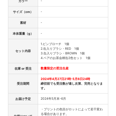
-
カラー
-
サイズ（cm）
-
素材
-
本体重量（g）
1.ピンブローチ 1個
2.缶入りブラシ・RED 1個
セット内容
3.缶入りブラシ・BROWN 1個
4.ベアのお茶会柄缶2色セット 1個
数量限定の受注生産
在庫 or 受注
2024年4月27日21時-5月6日24時
受注期間
締切前でも受注数が達し次第、完売となりま
す。
2024年5月末-6月
お届け予定
・プリントの色目がロットによって若干変わ
る場合があります。