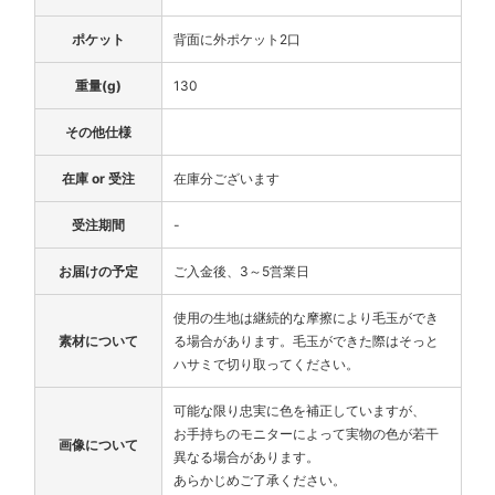
ポケット
背面に外ポケット2口
重量(g)
130
その他仕様
在庫 or 受注
在庫分ございます
受注期間
-
お届けの予定
ご入金後、3～5営業日
使用の生地は継続的な摩擦により毛玉ができ
素材について
る場合があります。毛玉ができた際はそっと
ハサミで切り取ってください。
可能な限り忠実に色を補正していますが、
お手持ちのモニターによって実物の色が若干
画像について
異なる場合があります。
あらかじめご了承ください。