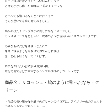
自由に飛ぶにはどうしたらいいんだろう？
と考えながら作った10年以上前のモチーフを
どこへでも飛べるならどこに行こう？
そんな思いで今蘇らせてみました。
鳩が羽ばたくアップリケの周りに光をイメージした
カシメやビーズをあしらい、絵本のような色合いがノスタルジックです。
必要なものだけをささっと入れて
身軽に飛ぶような足取りでおでかけすれば
きっと心も軽くなっていくはず。
両手を空けたいお散歩やお買い物、
旅行でおでかけに重宝するシンプル仕様のサコッシュです。
商品名：サコッシュ・鳩のように飛べたなら・グ
リーン
・毛足の長い暖かな手触りのグリーンのベロアに、アイボリー色のフェルト
で鳩たちをアップリケしました。