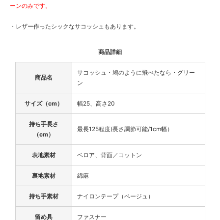
ーンのみです。
・レザー作ったシックなサコッシュもあります。
商品詳細
サコッシュ・鳩のように飛べたなら・グリー
商品名
ン
サイズ（cm）
幅25、高さ20
持ち手長さ
最長125程度(長さ調節可能/1cm幅）
（cm）
表地素材
ベロア、背面／コットン
裏地素材
綿麻
持ち手素材
ナイロンテープ（ベージュ）
留め具
ファスナー