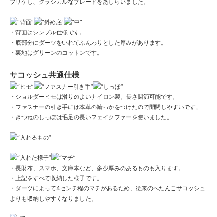
プリケし、クラシカルなブレードをあしらいました。
・背面はシンプル仕様です。
・底部分にダーツをいれてふんわりとした厚みがあります。
・裏地はグリーンのコットンです。
サコッシュ共通仕様
・ショルダーヒモは滑りのよいナイロン製。長さ調節可能です。
・ファスナーの引き手には本革の輪っかをつけたので開閉しやすいです。
・きつねのしっぽは毛足の長いフェイクファーを使いました。
・長財布、スマホ、文庫本など、多少厚みのあるものも入ります。
・上記をすべて収納した様子です。
・ダーツによって4センチ程のマチがあるため、従来のぺたんこサコッシュ
よりも収納しやすくなりました。