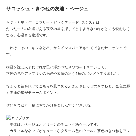
サコッシュ・きつねの友達・ベージュ
キツネと星（作 コラリー・ビックフォード=スミス）は、
たった一人の友達である夜空の星を探してさまようきつねがとても愛おしく
なる、心温まる物語です。
これは、その「キツネと星」からインスパイアされてできたサコッシュで
す。
物語を読む人それぞれが思い浮かべたきつねをイメージして、
本体の色やアップリケの毛色や表情の違う4種のバッグを作りました。
ちょっと首を傾げてこちらを見つめるふさふさしっぽのきつねと、金色に輝
く友達の星がチャームポイント。
ぜひきつねと一緒におでかけを楽しんでくださいね。
・本体は、ベージュとグリーンのチェック柄ウールです。
・カラフルなネップがキュートなクリーム色のウールに茶色のきつねをアッ