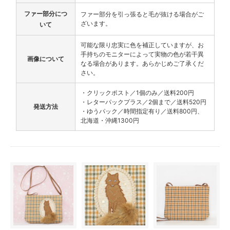
ファー部分につ
ファー部分を引っ張ると毛が抜ける場合がご
ざいます。
いて
可能な限り忠実に色を補正していますが、お
手持ちのモニターによって実物の色が若干異
画像について
なる場合があります。あらかじめご了承くだ
さい。
・クリックポスト／1個のみ／送料200円
・レターパックプラス／2個まで／送料520円
発送方法
・ゆうパック／時間指定有り／送料800円、
北海道・沖縄1300円