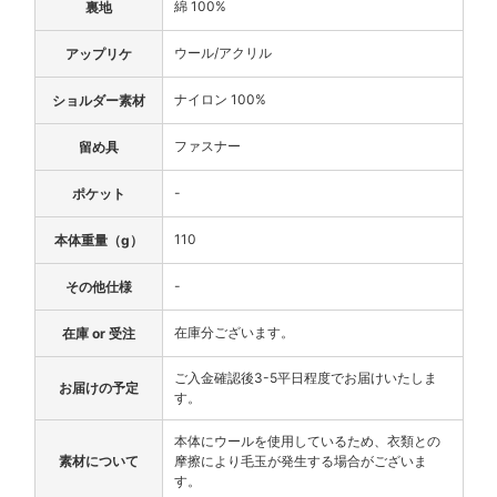
綿 100%
裏地
ウール/アクリル
アップリケ
ナイロン 100%
ショルダー素材
ファスナー
留め具
-
ポケット
110
本体重量（g）
-
その他仕様
在庫分ございます。
在庫 or 受注
ご入金確認後3-5平日程度でお届けいたしま
お届けの予定
す。
本体にウールを使用しているため、衣類との
素材について
摩擦により毛玉が発生する場合がございま
す。