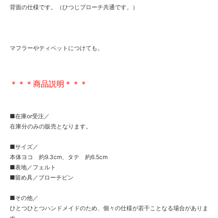
背面の仕様です。（ひつじブローチ共通です。）
マフラーやティペットにつけても。
＊＊＊商品説明＊＊＊
■在庫or受注／
在庫分のみの販売となります。
■サイズ／
本体ヨコ 約9.3cm、タテ 約6.5cm
■表地／フェルト
■留め具／ブローチピン
■その他／
ひとつひとつハンドメイドのため、個々の仕様が若干ことなる場合がありま