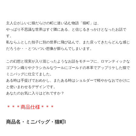
主人公がふいに猫だらけの町に迷い込む物語「猫町」は、
やっぱり不思議な世界はすぐ隣にある、と信じるきっかけとなったお話で
す。
私ならふとした拍子に別の世界に飛び込んで、また戻ってきたらどんな感じ
だろうか・・とついつい想像が膨らんでしまいます。
この幻想と現実が入り混じったようなお話をモチーフに、ロマンティックな
ゴブラン織りやクラシカルなウールにゴールドの本革でアップリケした猫で
ミニバッグに仕立てました。
ある時は手提げでおめかし、またある時はショルダーで軽やかなおでかけに
と使いまわせるデザインです。
あなたのお気に入りはどれですか？
＊＊＊商品仕様＊＊＊
商品名・ミニバッグ・猫町I