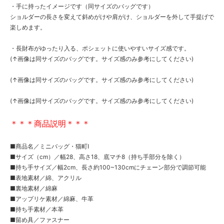
・手に持ったイメージです（同サイズのバッグです）
ショルダーの長さを変えて斜めがけや肩がけ、ショルダーを外して手提げで
楽しめます。
・長財布がゆったり入る、ポシェットに使いやすいサイズ感です。
(↑画像は同サイズのバッグです。サイズ感のみ参考にしてください)
(↑画像は同サイズのバッグです。サイズ感のみ参考にしてください)
(↑画像は同サイズのバッグです。サイズ感のみ参考にしてください)
＊＊＊商品説明＊＊＊
■商品名／ミニバッグ・猫町I
■サイズ（cm）／幅28、高さ18、底マチ8（持ち手部分を除く）
■持ち手サイズ／幅2cm、長さ約100~130cmにチェーン部分で調節可能
■表地素材／綿、アクリル
■裏地素材／綿麻
■アップリケ素材／綿麻、牛革
■持ち手素材／本革
■留め具／ファスナー