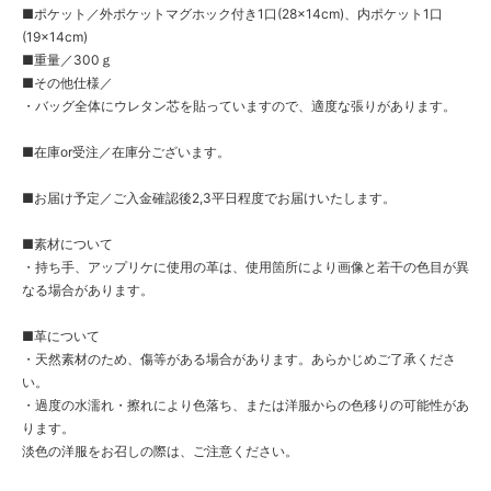
■ポケット／外ポケットマグホック付き1口(28×14cm)、内ポケット1口
(19×14cm)
■重量／300ｇ
■その他仕様／
・バッグ全体にウレタン芯を貼っていますので、適度な張りがあります。
■在庫or受注／在庫分ございます。
■お届け予定／ご入金確認後2,3平日程度でお届けいたします。
■素材について
・持ち手、アップリケに使用の革は、使用箇所により画像と若干の色目が異
なる場合があります。
■革について
・天然素材のため、傷等がある場合があります。あらかじめご了承くださ
い。
・過度の水濡れ・擦れにより色落ち、または洋服からの色移りの可能性があ
ります。
淡色の洋服をお召しの際は、ご注意ください。