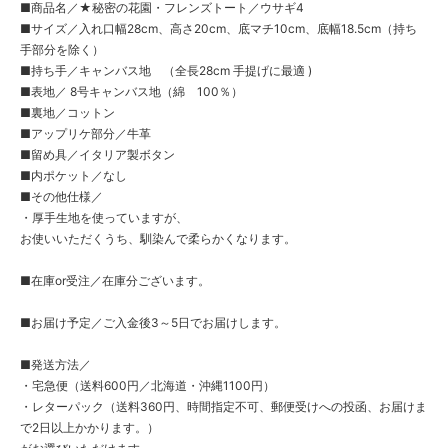
■商品名／★秘密の花園・フレンズトート／ウサギ4
■サイズ／入れ口幅28cm、高さ20cm、底マチ10cm、底幅18.5cm（持ち
手部分を除く）
■持ち手／キャンバス地 （全長28cm 手提げに最適 )
■表地／ 8号キャンバス地（綿 100％）
■裏地／コットン
■アップリケ部分／牛革
■留め具／イタリア製ボタン
■内ポケット／なし
■その他仕様／
・厚手生地を使っていますが、
お使いいただくうち、馴染んで柔らかくなります。
■在庫or受注／在庫分ございます。
■お届け予定／ご入金後3～5日でお届けします。
■発送方法／
・宅急便（送料600円／北海道・沖縄1100円）
・レターパック（送料360円、時間指定不可、郵便受けへの投函、お届けま
で2日以上かかります。）