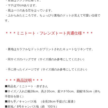
・背面はシンプル仕様です。
・マチは10cmあります。
・底はハリのある芯をはっています。
・上からみたところです。ちょっぴり裏地のドットが見えて可愛い仕様で
す。
＊＊＊ミニトート・フレンズトート共通仕様＊＊＊
・裏地はカラフルなドットがプリントされたキュートなリネンです。
・同サイズのバッグです（サイズ感のみ参考にしてください）
・手に持ったイメージです（サイズ感のみ参考にしてください）
＊＊＊商品説明＊＊＊
■商品名／ミニトート・赤ずきん
■サイズ／入れ口幅28cm、高さ20cm、底マチ10cm、底幅18.5cm（持ち
手部分を除く）
■持ち手／キャンバス地 （全長28cm 手提げに最適 )
■表地／ 8号キャンバス地（綿 100％）