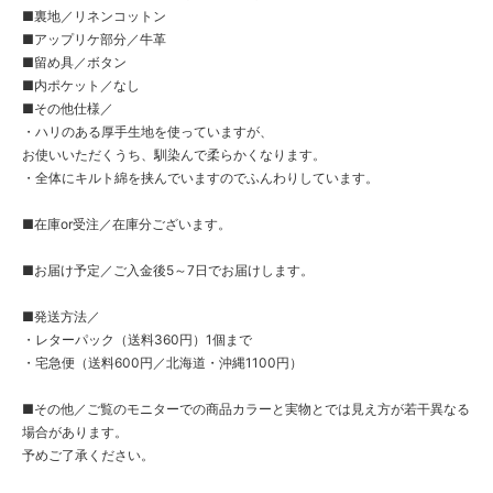
■裏地／リネンコットン
■アップリケ部分／牛革
■留め具／ボタン
■内ポケット／なし
■その他仕様／
・ハリのある厚手生地を使っていますが、
お使いいただくうち、馴染んで柔らかくなります。
・全体にキルト綿を挟んでいますのでふんわりしています。
■在庫or受注／在庫分ございます。
■お届け予定／ご入金後5～7日でお届けします。
■発送方法／
・レターパック（送料360円）1個まで
・宅急便（送料600円／北海道・沖縄1100円）
■その他／ご覧のモニターでの商品カラーと実物とでは見え方が若干異なる
場合があります。
予めご了承ください。