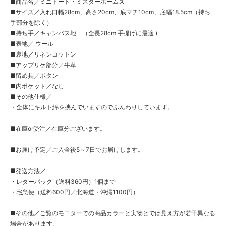
■商品名／ミニトート・ミスターホームズ
■サイズ／入れ口幅28cm、高さ20cm、底マチ10cm、底幅18.5cm（持ち
手部分を除く）
■持ち手／キャンバス地 （全長28cm 手提げに最適 )
■表地／ ウール
■裏地／リネンコットン
■アップリケ部分／牛革
■留め具／ボタン
■内ポケット／なし
■その他仕様／
・全体にキルト綿を挟んでいますのでふんわりしています。
■在庫or受注／在庫分ございます。
■お届け予定／ご入金後5～7日でお届けします。
■発送方法／
・レターパック（送料360円）1個まで
・宅急便（送料600円／北海道・沖縄1100円）
■その他／ご覧のモニターでの商品カラーと実物とでは見え方が若干異なる
場合があります。