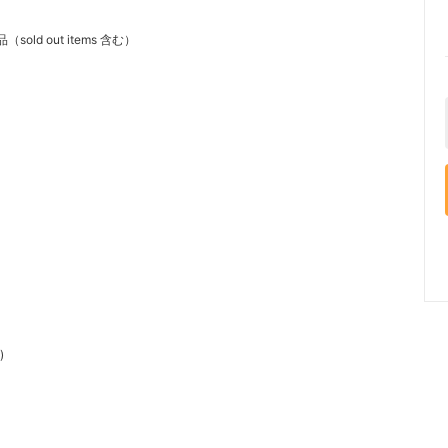
ld out items 含む）
)