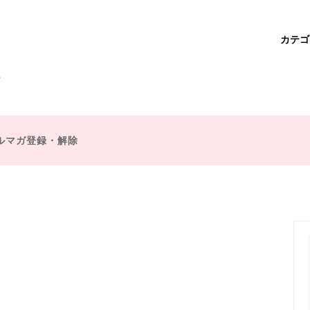
カテ
ベア
作
学園アリス
商品一覧
魔法使い
ダーバッグ・サコッシュ・ポシェ
不思議の国のアリス
ドクターズバッグ
ルマガ登録・解除
ー・ポピンズ
ミスマープル
ズバッグ
財布・コインケース
王子
シェークスピア
チャーム
ブローチ
プ童話
魔法・ファンタジー
キット
復刻オーダー