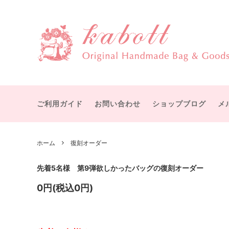
物語を感じる大人可愛いハンドメイドバッグ・雑貨
赤毛のアン
すぐにお届け
カボットについて
テディ
受注製
宮沢賢治
ボストンバッグ
オズの
ショル
ット
ご利用ガイド
お問い合わせ
ショップブログ
メ
シャーロック・ホームズ
メアリ
手提げバッグ
マザー
ひみつの花園
幸福な
ICカード・パスケース
バッグ
ホーム
復刻オーダー
グリム童話
イソッ
付属品
その他
付属パーツ
手作り
先着5名様 第9弾欲しかったバッグの復刻オーダー
0円(税込0円)