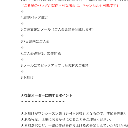
（ご希望のバッグが製作不可な場合は、キャンセルも可能です）
↓
4.復刻バッグ決定
↓
5.ご注文確定メール（ご入金金額を記載します）
↓
6.7日以内にご入金
↓
7.ご入金確認後、製作開始
↓
8.メールにてピックアップした素材のご相談
↓
8.お届け
★復刻オーダーに関するポイント
－－－－－－－－－－－－－
★お届けがワンシーズン先（3~4ヶ月後）となるので、季節を先取
★ある程度、店主におまかせになることをご理解ください。
★素材選択など、一緒に作品を作り上げるのを楽しんでいただけたら