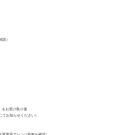
相談）
）
）をお受け取り後
にてお知らせください）
さ変更等アレンジ有無を確認）