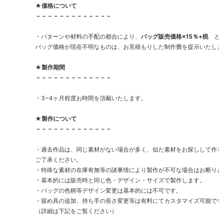
★価格について
－－－－－－－－－－－－－
・パターンや材料の手配の都合により、
バッグ販売価格×15％+税
と
バッグ価格が現在不明なものは、お見積もりした制作費を提示いたし
★製作期間
－－－－－－－－－－－－－
・3~4ヶ月程度お時間を頂戴いたします。
★製作について
－－－－－－－－－－－－－
・過去作品は、同じ素材がない場合が多く、似た素材をお探しして作
ご了承ください。
・特殊な素材の在庫有無等の諸事情により製作が不可な場合はお断り
・基本的には販売時と同じ色・デザイン・サイズで製作します。
・バッグの色柄等デザイン変更は基本的には不可です。
・留め具の追加、持ち手の長さ変更等は有料にてカスタマイズ可能で
（詳細は下記をご覧ください）