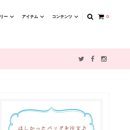
アカウント
ゴリー
アイテム
コンテンツ
0
spica-pika ・スピカピカ
A4サイズバッグ
赤ずきんとオオカミ
かごバッグ
思い出のマーニー
ポーチ・マルチケース
アンデルセン童話
ぬいぐるみ
動物・植物モチーフ
セミオーダー