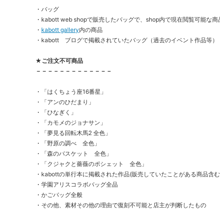
・バッグ
・kabott web shopで販売したバッグで、shop内で現在閲覧可能な商品（so
・
kabott gallery
内の商品
・kabott ブログで掲載されていたバッグ（過去のイベント作品等）
★ご注文不可商品
－－－－－－－－－－－－－
・「はくちょう座16番星」
・「アンのひだまり」
・「ひなぎく」
・「カモメのジョナサン」
・「夢見る回転木馬2 全色」
・「野原の調べ 全色」
・「森のバスケット 全色」
・「クジャクと薔薇のポシェット 全色」
・kabottの単行本に掲載された作品(販売していたことがある商品含む
・学園アリスコラボバッグ全品
・かごバッグ全般
・その他、素材その他の理由で復刻不可能と店主が判断したもの