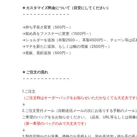
★カスタマイズ料金について（目安にしてください）
－－－－－－－－－－－－－
→持ち手長さ変更（500円～）
→留め具をファスナーに変更（1500円～）
→ショルダーを追加（布製2500～、革製4500円～、チェーン等は応
→マチを新たに追加、もしくは幅の増減（2500円～）
→底板、底鋲追加（500円～）
★ご注文の流れ
－－－－－－－－－－－－－
1.ご注文
（ご注文時はオーダーバッグをお知らせいただかなくても大丈夫です
↓
2.ご注文受付メール（自動送信メールの次にお送りする手動のメール
ご希望のバッグををお知らせください。（品名、URL等もしくは画像
（第一希望のバッグのみで大丈夫です）
↓
3.製作可能かのお返事、価格のお見積もり、留め具追加・持ち手の長