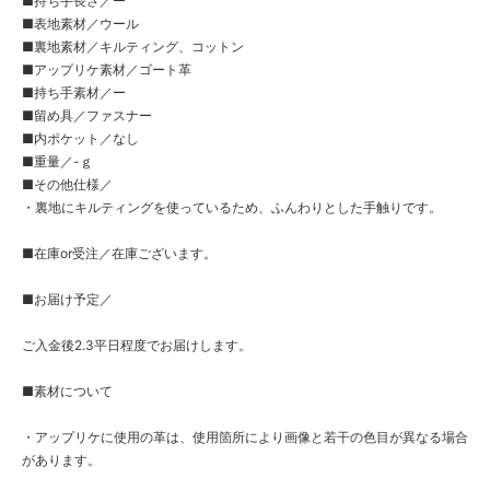
■持ち手長さ／ー
■表地素材／ウール
■裏地素材／キルティング、コットン
■アップリケ素材／ゴート革
■持ち手素材／ー
■留め具／ファスナー
■内ポケット／なし
■重量／-ｇ
■その他仕様／
・裏地にキルティングを使っているため、ふんわりとした手触りです。
■在庫or受注／在庫ございます。
■お届け予定／
ご入金後2.3平日程度でお届けします。
■素材について
・アップリケに使用の革は、使用箇所により画像と若干の色目が異なる場合
があります。