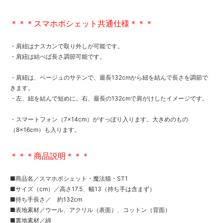
＊＊＊スマホポシェット共通仕様＊＊＊
・肩紐はナスカンで取り外しが可能です。
・肩紐は結べば長さ調節可能です。
・肩紐は、ベージュのサテンで、最長132cmから紐を結んで長さを調節で
きます。
・左、紐を結んで短めに。右、最長の132cmで肩がけしたイメージです。
・スマートフォン（7×14cm）がすっぽり入ります。大きめのもの
（8×16cm）も入ります。
＊＊＊商品説明＊＊＊
■商品名／スマホポシェット・魔法猫・ST1
■サイズ（cm）／高さ17.5、幅13（持ち手は含まず）
■持ち手長さ／ 約132cm
■表地素材／ウール、アクリル（表面）、コットン（背面）
■裏地素材／綿