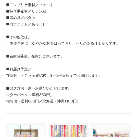
■アップリケ素材／フェルト
■持ち手素材／サテン紐
■留め具／ボタン
■内ポケット／あり1口
■その他仕様／
・本体全体にしなやかな芯をはっており、ハリのある仕上がりです。
■在庫or受注／在庫分ございます。
■お届け予定／
在庫分・・ご入金確認後、3～5平日程度でお届けします。
■発送方法／以下お選びいただけます。
レターパック（送料360円）
宅急便（送料600円／北海道・沖縄1100円）