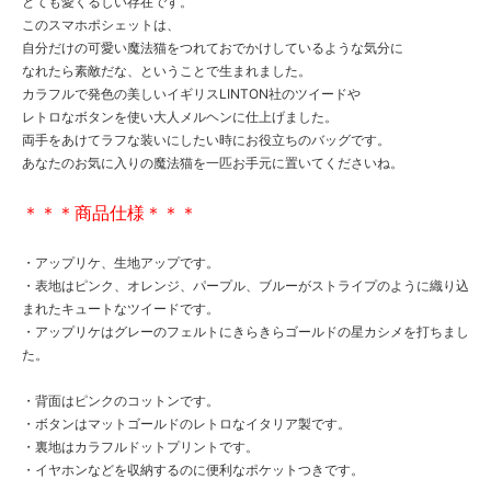
とても愛くるしい存在です。
このスマホポシェットは、
自分だけの可愛い魔法猫をつれておでかけしているような気分に
なれたら素敵だな、ということで生まれました。
カラフルで発色の美しいイギリスLINTON社のツイードや
レトロなボタンを使い大人メルヘンに仕上げました。
両手をあけてラフな装いにしたい時にお役立ちのバッグです。
あなたのお気に入りの魔法猫を一匹お手元に置いてくださいね。
＊＊＊商品仕様＊＊＊
・アップリケ、生地アップです。
・表地はピンク、オレンジ、パープル、ブルーがストライプのように織り込
まれたキュートなツイードです。
・アップリケはグレーのフェルトにきらきらゴールドの星カシメを打ちまし
た。
・背面はピンクのコットンです。
・ボタンはマットゴールドのレトロなイタリア製です。
・裏地はカラフルドットプリントです。
・イヤホンなどを収納するのに便利なポケットつきです。