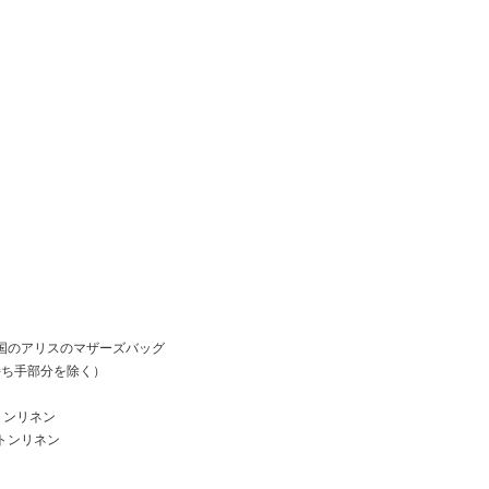
議の国のアリスのマザーズバッグ
（持ち手部分を除く）
トンリネン
トンリネン