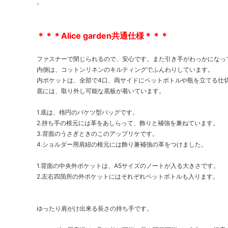
。
＊＊＊Alice garden共通仕様＊＊＊
ファスナーで閉じられるので、安心です。また引き手がわっかになっ
内側は、コットンリネンのキルティングでふんわりしています。
内ポケットは、全部で4口、両サイドにペットボトルや瓶を立てる仕
底には、取り外し可能な底板が着いています。
1.底は、楕円のバケツ型バッグです。
2.持ち手の根元には革をあしらって、飾りと補強を兼ねています。
3.背面のうさぎときのこのアップリケです。
4.ショルダー用肩紐の根元には飾り兼補強の革をつけました。
1.背面の中央外ポケットは、A5サイズのノートが入る大きさです。
2.左右四箇所の外ポケットにはそれぞれペットボトルも入ります。
ゆったり肩がけ出来る長さの持ち手です。