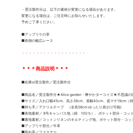
・受注製作分は、以下の素材が変更になる場合があります。
変更になる場合は、ご注文時にお知らせいたします。
予めご了承ください。
■アップリケの革
■表側の幅広レース
・・・・・・・・・・・・・・・・・・
＊＊＊商品説明＊＊＊
■在庫or受注製作／受注製作分
■商品名／受注製作分★Alice garden・爽やかターコイズ★不思
■サイズ／入れ口幅45cm、高さ28cm、底幅40cm、底マチ19cm
■持ち手／アクリルテープ （全長58cm ゆったり肩がけ可能)
■表地素材／ 8号キャンバス地（綿 100％）、ポケット部分・コッ
■裏地素材／コットンリネンのキルティング地、ポケット部分・コッ
■アップリケ部分／牛革
■留め具／ファスナー