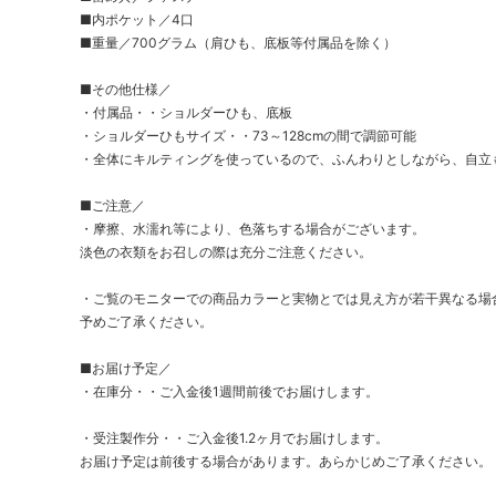
■内ポケット／4口
■重量／700グラム（肩ひも、底板等付属品を除く）
■その他仕様／
・付属品・・ショルダーひも、底板
・ショルダーひもサイズ・・73～128cmの間で調節可能
・全体にキルティングを使っているので、ふんわりとしながら、自立
■ご注意／
・摩擦、水濡れ等により、色落ちする場合がございます。
淡色の衣類をお召しの際は充分ご注意ください。
・ご覧のモニターでの商品カラーと実物とでは見え方が若干異なる場
予めご了承ください。
■お届け予定／
・在庫分・・ご入金後1週間前後でお届けします。
・受注製作分・・ご入金後1.2ヶ月でお届けします。
お届け予定は前後する場合があります。あらかじめご了承ください。