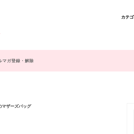
カテ
ベア
作
学園アリス
商品一覧
魔法使い
ダーバッグ・サコッシュ・ポシェ
不思議の国のアリス
ドクターズバッグ
ルマガ登録・解除
ー・ポピンズ
ミスマープル
ズバッグ
財布・コインケース
王子
シェークスピア
チャーム
ブローチ
プ童話
魔法・ファンタジー
キット
復刻オーダー
スのマザーズバッグ