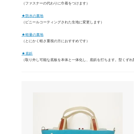
（ファスナーの代わりに巾着をつけます）
★防水の裏地
（ビニールコーティングされた生地に変更します）
★軽量の裏地
（とにかく軽さ重視の方におすすめです）
★底鋲
（取り外し可能な底板を本体と一体化し、底鋲を打ちます。型くずれ