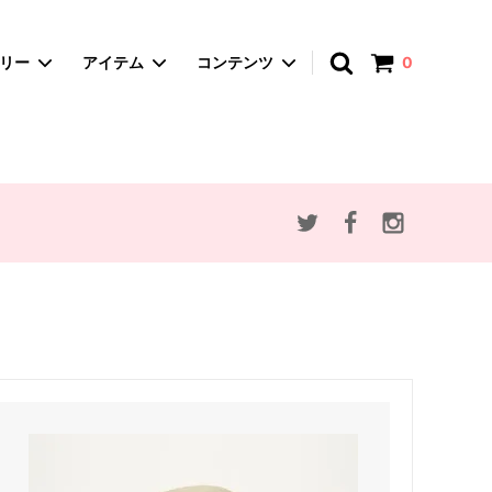
アカウント
ゴリー
アイテム
コンテンツ
0
spica-pika ・スピカピカ
A4サイズバッグ
赤ずきんとオオカミ
かごバッグ
思い出のマーニー
ポーチ・マルチケース
アンデルセン童話
ぬいぐるみ
動物・植物モチーフ
セミオーダー