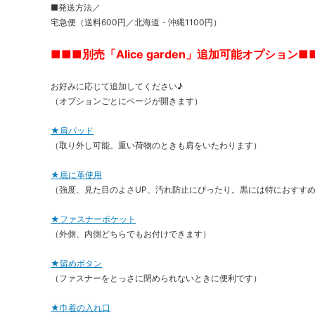
■発送方法／
宅急便（送料600円／北海道・沖縄1100円）
■■■別売「Alice garden」追加可能オプション■
お好みに応じて追加してください♪
（オプションごとにページが開きます）
★肩パッド
（取り外し可能。重い荷物のときも肩をいたわります）
★底に革使用
（強度、見た目のよさUP、汚れ防止にぴったり。黒には特におすす
★ファスナーポケット
（外側、内側どちらでもお付けできます）
★留めボタン
（ファスナーをとっさに閉められないときに便利です）
★巾着の入れ口