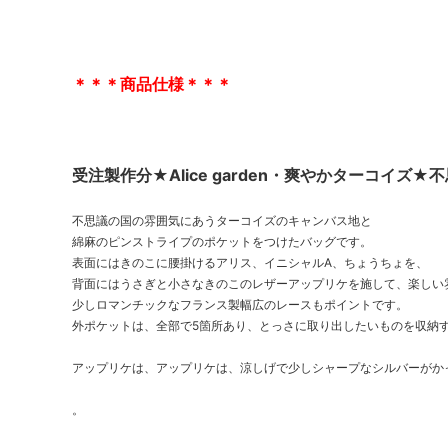
＊＊＊商品仕様＊＊＊
受注製作分★Alice garden・爽やかターコイ
不思議の国の雰囲気にあうターコイズのキャンバス地と
綿麻のピンストライプのポケットをつけたバッグです。
表面にはきのこに腰掛けるアリス、イニシャルA、ちょうちょを、
背面にはうさぎと小さなきのこのレザーアップリケを施して、楽しい
少しロマンチックなフランス製幅広のレースもポイントです。
外ポケットは、全部で5箇所あり、とっさに取り出したいものを収納
アップリケは、アップリケは、涼しげで少しシャープなシルバーがか
。