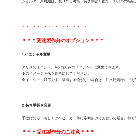
ショルダー用肩紐は、取り外し可能、長さ調節可能で、3.8cmの幅
・・・・・・・・・・・・・・・・・・
＊＊＊受注製作分のオプション＊＊＊
1.イニシャル変更
アリスのイニシャルAをお好みのイニシャルに変更できます。
下のイメージ画像を参考にしてください。
全イニシャル対応です。該当する物がない場合は、注文時備考にてお
2.持ち手長さ変更
手提げのみ、もしくはベビーカー等に常時掛けてお使いの場合、持ち手
＊＊＊受注製作分のご注意＊＊＊