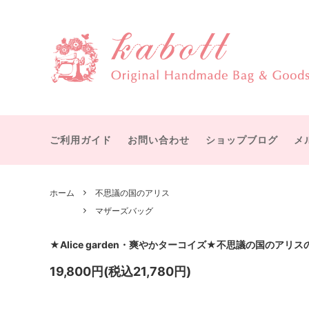
物語を感じる大人可愛いハンドメイドバッグ・雑貨
赤毛のアン
すぐにお届け
カボットについて
テディ
受注製
宮沢賢治
ボストンバッグ
オズの
ショル
ット
ご利用ガイド
お問い合わせ
ショップブログ
メ
シャーロック・ホームズ
メアリ
手提げバッグ
マザー
ひみつの花園
幸福な
ICカード・パスケース
バッグ
ホーム
不思議の国のアリス
グリム童話
イソッ
マザーズバッグ
付属品
その他
付属パーツ
手作り
★Alice garden・爽やかターコイズ★不思議の国のアリ
19,800円(税込21,780円)