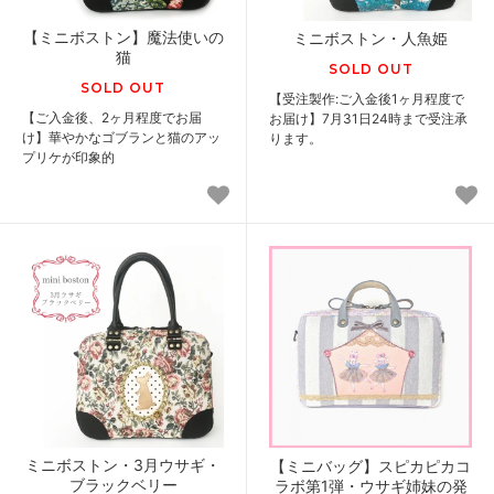
【ミニボストン】魔法使いの
ミニボストン・人魚姫
猫
SOLD OUT
SOLD OUT
【受注製作:ご入金後1ヶ月程度で
【ご入金後、2ヶ月程度でお届
お届け】7月31日24時まで受注承
け】華やかなゴブランと猫のアッ
ります。
プリケが印象的
ミニボストン・3月ウサギ・
【ミニバッグ】スピカピカコ
ブラックベリー
ラボ第1弾・ウサギ姉妹の発