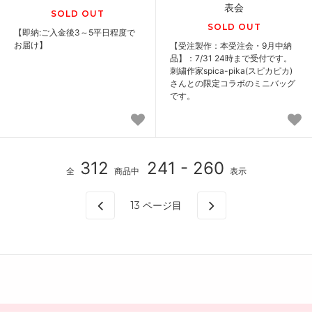
表会
SOLD OUT
SOLD OUT
【即納:ご入金後3～5平日程度で
お届け】
【受注製作：本受注会・9月中納
品】：7/31 24時まで受付です。
刺繍作家spica-pika(スピカピカ)
さんとの限定コラボのミニバッグ
です。
312
241 - 260
全
商品中
表示
13
ページ目