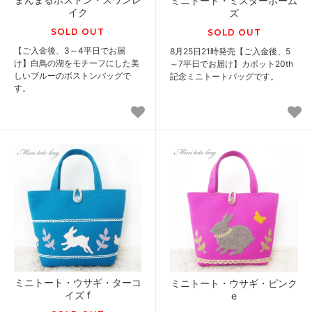
ミニトート・ミスターホーム
イク
ズ
SOLD OUT
SOLD OUT
【ご入金後、3～4平日でお届
8月25日21時発売【ご入金後、5
け】白鳥の湖をモチーフにした美
～7平日でお届け】カボット20th
しいブルーのボストンバッグで
記念ミニトートバッグです。
す。
ミニトート・ウサギ・ターコ
ミニトート・ウサギ・ピンク
イズ f
e