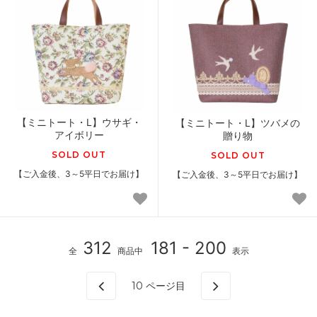
【ミニトート・L】ウサギ・
【ミニトート・L】ツバメの
アイボリー
贈り物
SOLD OUT
SOLD OUT
【ご入金後、3～5平日でお届け】
【ご入金後、3～5平日でお届け】
312
181 - 200
全
商品中
表示
10
ページ目