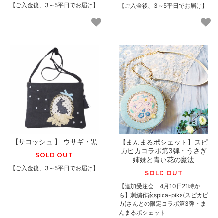
【ご入金後、3～5平日でお届け】
【ご入金後、3～5平日でお届け】
【サコッシュ 】 ウサギ・黒
【まんまるポシェット】スピ
カピカコラボ第3弾・うさぎ
SOLD OUT
姉妹と青い花の魔法
【ご入金後、3～5平日でお届け】
SOLD OUT
【追加受注会 4月10日21時か
ら】刺繍作家spica-pika(スピカピ
カ)さんとの限定コラボ第3弾・ま
んまるポシェット