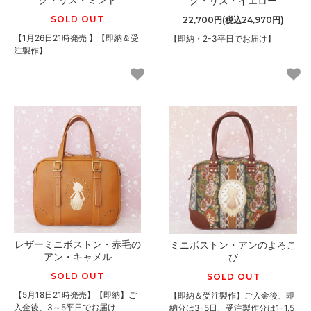
グ・リス・イエロー
SOLD OUT
22,700円(税込24,970円)
【1月26日21時発売 】【即納＆受
【即納・2-3平日でお届け】
注製作】
レザーミニボストン・赤毛の
ミニボストン・アンのよろこ
アン・キャメル
び
SOLD OUT
SOLD OUT
【5月18日21時発売】【即納】ご
【即納＆受注製作】ご入金後、即
入金後、3～5平日でお届け
納分は3-5日、受注製作分は1-1.5