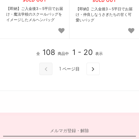
SOLD OUT
SOLD OUT
【即納】ご入金後3～5平日でお届
【即納】ご入金後3～5平日でお届
け・魔法学校のスクールバッグを
け・仲良しなうさぎたちの甘く可
イメージしたメルヘンバッグ
愛いバッグ
108
1 - 20
全
商品中
表示
1
ページ目
メルマガ登録・解除