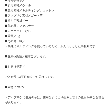
■持ち手長さ／ー
■表地素材／ウール
■裏地素材／キルティング、コットン
■アップリケ素材／ゴート革
■持ち手素材／ー
■留め具／ファスナー
■内ポケット／なし
■重量／-ｇ
■その他仕様／
・裏地にキルティングを使っているため、ふんわりとした手触りです。
■在庫or受注／在庫ございます。
■お届け予定／
ご入金後2.3平日程度でお届けします。
■素材について
・アップリケに使用の革は、使用箇所により画像と若干の色目が異なる場合
があります。