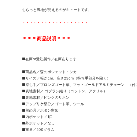
ちらっと裏地が見えるのがキュートです。
・・・・・・・・・・・・・・・・・・
＊＊＊商品説明＊＊＊
■在庫or受注製作／在庫あります
■商品名／森のポシェット・シカ
■サイズ／幅21cm、高さ23cm（持ち手部分を除く）
■持ち手／ブロンズゴート革、マットゴールドアルミチェーン （付け根
■表地素材／ ゴブラン織り（コットン、アクリル）
■裏地素材／ピンクのリネン
■アップリケ部分／ゴート革、ウール
■留め具／ボタン留め
■内ポケット／1口
■外ポケット／なし
■重量／200グラム