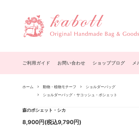
物語を感じる大人可愛いハンドメイドバッグ・雑貨
赤毛のアン
すぐにお届け
カボットについて
テディ
受注製
宮沢賢治
ボストンバッグ
オズの
ショル
ット
ご利用ガイド
お問い合わせ
ショップブログ
メ
シャーロック・ホームズ
メアリ
手提げバッグ
マザー
ひみつの花園
幸福な
ICカード・パスケース
バッグ
ホーム
動物・植物モチーフ
ショルダーバッグ
グリム童話
イソッ
ショルダーバッグ・サコッシュ・ポシェット
付属品
その他
付属パーツ
手作り
森のポシェット・シカ
8,900円(税込9,790円)