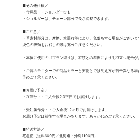
■その他仕様／
・付属品・・ショルダーひも
・ショルダーは、チェーン部分で長さ調整できます。
■ご注意／
・革素材部分は、摩擦、水濡れ等により、色落ちする場合がございま
淡色の衣類をお召しの際は充分ご注意ください。
・本体に使用のゴブラン織りは、衣類との摩擦により毛羽立つ場合が
・ご覧のモニターでの商品カラーと実物とでは見え方が若干異なる場
予めご了承ください。
■お届け予定／
・在庫分・・ご入金後2.3平日でお届けします。
・受注製作分・・ご入金後1.2ヶ月でお届けします。
お届け予定は前後する場合があります。あらかじめご了承ください。
■発送方法／
宅急便（送料600円／北海道・沖縄1100円）