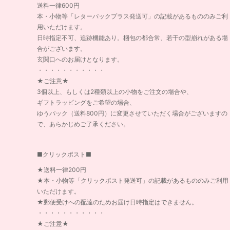
送料一律600円
本・小物等「レターパックプラス発送可」の記載があるもののみご利
用いただけます。
日時指定不可、追跡機能あり。梱包の都合常、若干の型崩れがある場
合がございます。
玄関口へのお届けとなります。
・・・・・・・・・・・
★ご注意★
3個以上、もしくは2種類以上の小物をご注文の場合や、
ギフトラッピングをご希望の場合、
ゆうパック（送料800円）に変更させていただく場合がございますの
で、あらかじめご了承ください。
■クリックポスト■
★送料一律200円
★本・小物等「クリックポスト発送可」の記載があるもののみご利用
いただけます。
★郵便受けへの配達のためお届け日時指定はできません。
・・・・・・・・・・・
★ご注意★