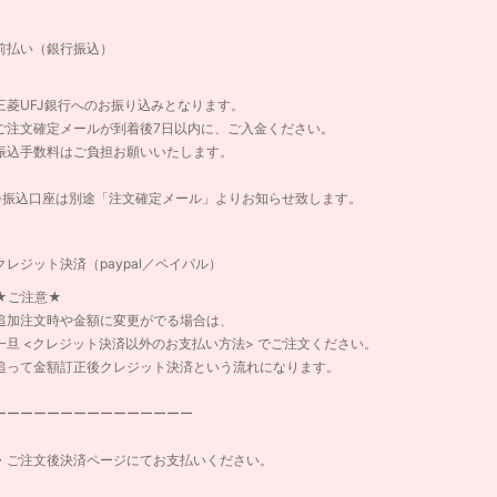
前払い（銀行振込）
三菱UFJ銀行へのお振り込みとなります。
ご注文確定メールが到着後7日以内に、ご入金ください。
振込手数料はご負担お願いいたします。
※振込口座は別途「注文確定メール」よりお知らせ致します。
クレジット決済（paypal／ペイパル）
★ご注意★
追加注文時や金額に変更がでる場合は、
一旦 <クレジット決済以外のお支払い方法> でご注文ください。
追って金額訂正後クレジット決済という流れになります。
ーーーーーーーーーーーーーーー
・ご注文後決済ページにてお支払いください。