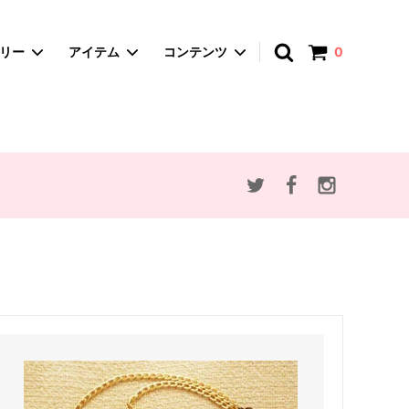
アカウント
ゴリー
アイテム
コンテンツ
0
spica-pika ・スピカピカ
A4サイズバッグ
赤ずきんとオオカミ
かごバッグ
思い出のマーニー
ポーチ・マルチケース
アンデルセン童話
ぬいぐるみ
動物・植物モチーフ
セミオーダー