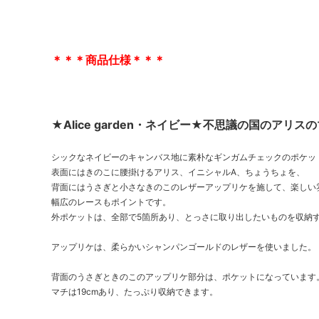
＊＊＊商品仕様＊＊＊
★Alice garden・ネイビー★不思議の国のアリ
シックなネイビーのキャンバス地に素朴なギンガムチェックのポケッ
表面にはきのこに腰掛けるアリス、イニシャルA、ちょうちょを、
背面にはうさぎと小さなきのこのレザーアップリケを施して、楽しい
幅広のレースもポイントです。
外ポケットは、全部で5箇所あり、とっさに取り出したいものを収納
アップリケは、柔らかいシャンパンゴールドのレザーを使いました。
背面のうさぎときのこのアップリケ部分は、ポケットになっています
マチは19cmあり、たっぷり収納できます。