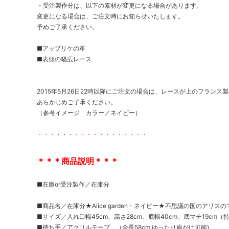
・受注製作分は、以下の素材が変更になる場合があります。
変更になる場合は、ご注文時にお知らせいたします。
予めご了承ください。
■アップリケの革
■表側の幅広レース
2015年5月26日22時以降にご注文の場合は、レースが上のフランス
あらかじめご了承ください。
（参考イメージ カラー／ネイビー）
・・・・・・・・・・・・・・・・・・
＊＊＊商品説明＊＊＊
■在庫or受注製作／在庫分
■商品名／在庫分★Alice garden・ネイビー★不思議の国のアリス
■サイズ／入れ口幅45cm、高さ28cm、底幅40cm、底マチ19cm
■持ち手／アクリルテープ （全長58cm ゆったり肩がけ可能)