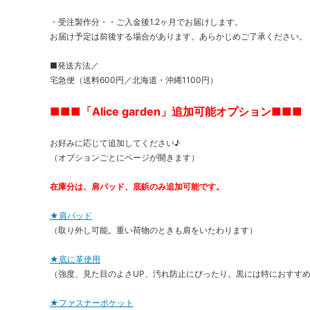
・受注製作分・・ご入金後1.2ヶ月でお届けします。
お届け予定は前後する場合があります。あらかじめご了承ください。
■発送方法／
宅急便（送料600円／北海道・沖縄1100円）
■■■「Alice garden」追加可能オプション■■■
お好みに応じて追加してください♪
（オプションごとにページが開きます）
在庫分は、肩パッド、底鋲のみ追加可能です。
★肩パッド
（取り外し可能。重い荷物のときも肩をいたわります）
★底に革使用
（強度、見た目のよさUP、汚れ防止にぴったり。黒には特におすす
★ファスナーポケット