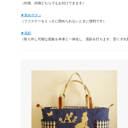
（外側、内側どちらでもお付けできます）
★留めボタン
（ファスナーをとっさに閉められないときに便利です）
★底鋲
（取り外し可能な底板を本体と一体化し、底鋲を打ちます。型くずれ