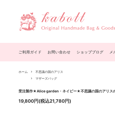
物語を感じる大人可愛いハンドメイドバッグ・雑貨
赤毛のアン
すぐにお届け
カボットについて
テディ
受注製
宮沢賢治
ボストンバッグ
オズの
ショル
ット
ご利用ガイド
お問い合わせ
ショップブログ
メ
シャーロック・ホームズ
メアリ
手提げバッグ
マザー
ひみつの花園
幸福な
ICカード・パスケース
バッグ
ホーム
不思議の国のアリス
グリム童話
イソッ
マザーズバッグ
付属品
その他
付属パーツ
手作り
受注製作★Alice garden・ネイビー★不思議の国のアリ
19,800円(税込21,780円)