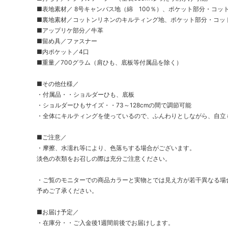
■表地素材／ 8号キャンバス地（綿 100％）、ポケット部分・コッ
■裏地素材／コットンリネンのキルティング地、ポケット部分・コッ
■アップリケ部分／牛革
■留め具／ファスナー
■内ポケット／4口
■重量／700グラム（肩ひも、底板等付属品を除く）
■その他仕様／
・付属品・・ショルダーひも、底板
・ショルダーひもサイズ・・73～128cmの間で調節可能
・全体にキルティングを使っているので、ふんわりとしながら、自立
■ご注意／
・摩擦、水濡れ等により、色落ちする場合がございます。
淡色の衣類をお召しの際は充分ご注意ください。
・ご覧のモニターでの商品カラーと実物とでは見え方が若干異なる場
予めご了承ください。
■お届け予定／
・在庫分・・ご入金後1週間前後でお届けします。