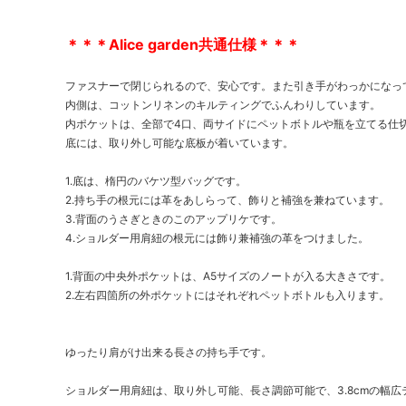
＊＊＊Alice garden共通仕様＊＊＊
ファスナーで閉じられるので、安心です。また引き手がわっかになっ
内側は、コットンリネンのキルティングでふんわりしています。
内ポケットは、全部で4口、両サイドにペットボトルや瓶を立てる仕
底には、取り外し可能な底板が着いています。
1.底は、楕円のバケツ型バッグです。
2.持ち手の根元には革をあしらって、飾りと補強を兼ねています。
3.背面のうさぎときのこのアップリケです。
4.ショルダー用肩紐の根元には飾り兼補強の革をつけました。
1.背面の中央外ポケットは、A5サイズのノートが入る大きさです。
2.左右四箇所の外ポケットにはそれぞれペットボトルも入ります。
ゆったり肩がけ出来る長さの持ち手です。
ショルダー用肩紐は、取り外し可能、長さ調節可能で、3.8cmの幅