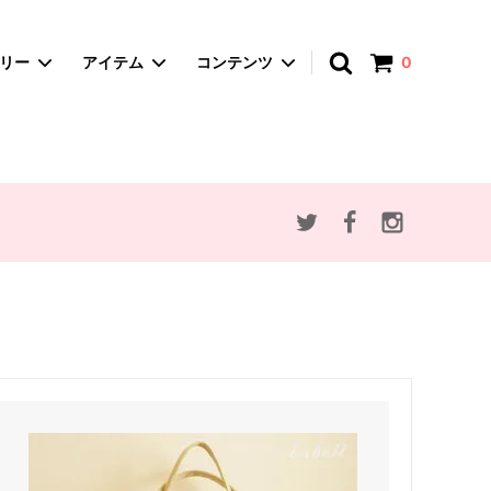
アカウント
ゴリー
アイテム
コンテンツ
0
spica-pika ・スピカピカ
A4サイズバッグ
赤ずきんとオオカミ
かごバッグ
思い出のマーニー
ポーチ・マルチケース
アンデルセン童話
ぬいぐるみ
動物・植物モチーフ
セミオーダー