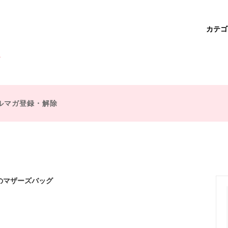
カテ
ベア
作
学園アリス
商品一覧
魔法使い
ダーバッグ・サコッシュ・ポシェ
不思議の国のアリス
ドクターズバッグ
ルマガ登録・解除
ー・ポピンズ
ミスマープル
ズバッグ
財布・コインケース
王子
シェークスピア
チャーム
ブローチ
プ童話
魔法・ファンタジー
キット
復刻オーダー
スのマザーズバッグ