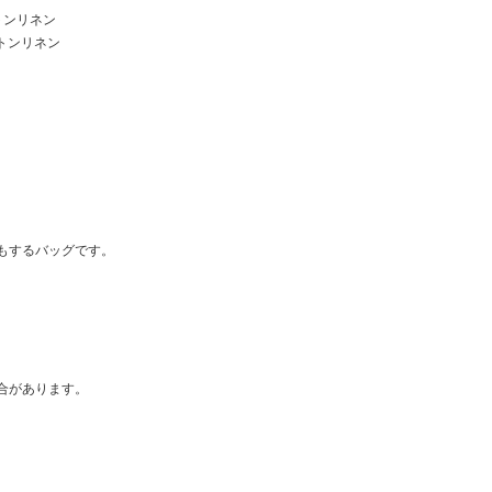
トンリネン
トンリネン
もするバッグです。
合があります。