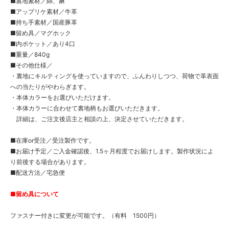
■裏地素材／綿、麻
■アップリケ素材／牛革
■持ち手素材／国産豚革
■留め具／マグホック
■内ポケット／あり4口
■重量／840g
■その他仕様／
・裏地にキルティングを使っていますので、ふんわりしつつ、荷物で革表面
への当たりがやわらぎます。
・本体カラーをお選びいただけます。
・本体カラーに合わせて裏地柄もお選びいただきます。
詳細は、ご注文後店主と相談の上、決定させていただきます。
■在庫or受注／受注製作です。
■お届け予定／ご入金確認後、1.5ヶ月程度でお届けします。製作状況によ
り前後する場合があります。
■配送方法／宅急便
■留め具について
ファスナー付きに変更が可能です。（有料 1500円）