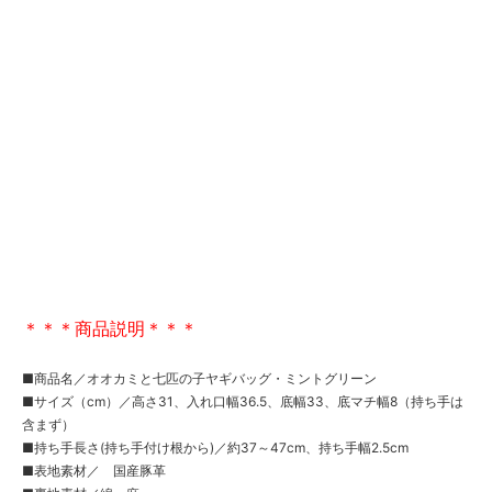
＊＊＊商品説明＊＊＊
■商品名／オオカミと七匹の子ヤギバッグ・ミントグリーン
■サイズ（cm）／高さ31、入れ口幅36.5、底幅33、底マチ幅8（持ち手は
含まず）
■持ち手長さ(持ち手付け根から)／約37～47cm、持ち手幅2.5cm
■表地素材／ 国産豚革