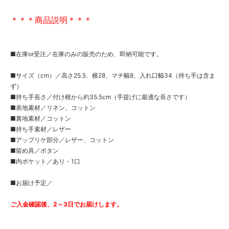
＊＊＊商品説明＊＊＊
■在庫or受注／在庫のみの販売のため、即納可能です。
■サイズ（cm）／高さ25.5、横28、マチ幅8、入れ口幅34（持ち手は含ま
ず）
■持ち手長さ／付け根から約35.5cm（手提げに最適な長さです）
■表地素材／リネン、コットン
■裏地素材／コットン
■持ち手素材／レザー
■アップリケ部分／レザー、コットン
■留め具／ボタン
■内ポケット／あり・1口
■お届け予定／
ご入金確認後、2～3日でお届けします。