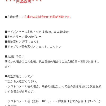
＊＊＊商品説明＊＊＊
■在庫or受注／
在庫のみの販売のため即納可能です。
■サイズ／ケース本体・タテ15.5cm、ヨコ20.5cm
■本体カラー／濃いめグレー
■表地素材／ 厚手フェルト
■アップリケ部分素材／フェルト、コットン
■お届け予定／
前払いの場合はご入金後、代金引換の場合はご注文後2日～3日でお届けし
ます。
■発送方法について／
下記からお選びください。
（クロネコメール便の場合、商品の個数によって他の発送方法にご変更お願
いする場合があります）
・クロネコメール便（送料 160円）・・郵便受けまでのお届け（3～5日か