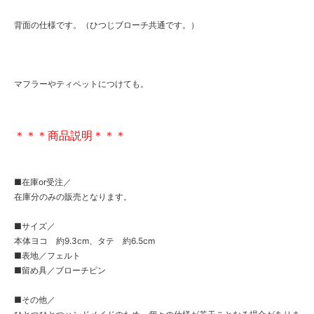
背面の仕様です。（ひつじブローチ共通です。）
マフラーやティペットにつけても。
＊＊＊商品説明＊＊＊
■在庫or受注／
在庫分のみの販売となります。
■サイズ／
本体ヨコ 約9.3cm、タテ 約6.5cm
■表地／フェルト
■留め具／ブローチピン
■その他／