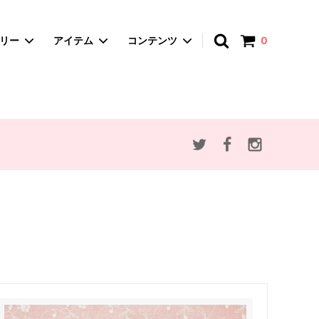
アカウント
ゴリー
アイテム
コンテンツ
0
spica-pika ・スピカピカ
A4サイズバッグ
赤ずきんとオオカミ
かごバッグ
思い出のマーニー
ポーチ・マルチケース
アンデルセン童話
ぬいぐるみ
動物・植物モチーフ
セミオーダー