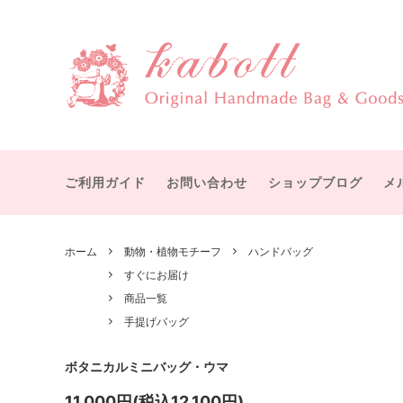
物語を感じる大人可愛いハンドメイドバッグ・雑貨
赤毛のアン
すぐにお届け
カボットについて
テディ
受注製
宮沢賢治
ボストンバッグ
オズの
ショル
ット
ご利用ガイド
お問い合わせ
ショップブログ
メ
シャーロック・ホームズ
メアリ
手提げバッグ
マザー
ひみつの花園
幸福な
ICカード・パスケース
バッグ
ホーム
動物・植物モチーフ
ハンドバッグ
グリム童話
イソッ
すぐにお届け
付属品
その他
付属パーツ
手作り
商品一覧
手提げバッグ
ボタニカルミニバッグ・ウマ
11,000円(税込12,100円)