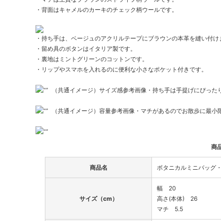
・背面はキャメルのカーキのチェック柄ウールです。
・持ち手は、ベージュのアクリルテープにブラウンの本革を縫い付け
・留め具のボタンはイタリア製です。
・裏地はミントグリーンのコットンです。
・リップやスマホを入れるのに便利な小さなポケット付きです。
（共通イメージ）サイズ感参考画像・持ち手は手提げにぴった
（共通イメージ）容量参考画像・マチがあるのでお散歩に最小
商
商品名
ボタニカルミニバッグ
幅 20
サイズ（cm）
高さ(本体) 26
マチ 5.5