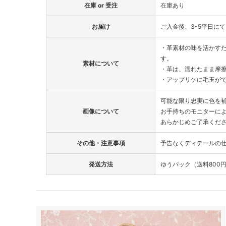
在庫 or 受注
在庫あり
お届け
ご入金後、3-5平日に
・革素材の味を活かす
す。
素材について
・革は、濡れたまま摩
・アップリケに毛玉が
可能な限り忠実に色を
画像について
お手持ちのモニターに
あらかじめご了承くだ
その他・注意事項
予告なくディテールの
発送方法
ゆうパック（送料800円