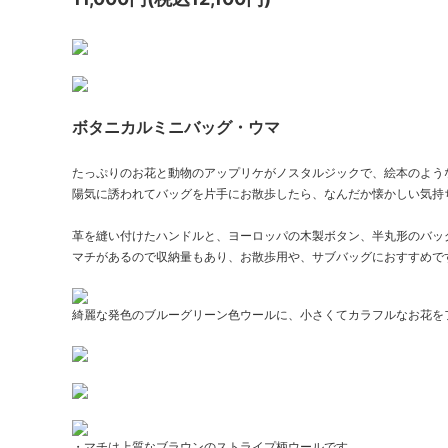
ボタニカルミニバッグ・ウマ
たっぷりのお花と動物のアップリケがノスタルジックで、絵本のよう
陽気に誘われてバッグを片手にお散歩したら、なんだか懐かしい気持
革を縫い付けたハンドルと、ヨーロッパの木製ボタン、半丸形のバッ
マチがあるので収納量もあり、お散歩用や、サブバッグにおすすめで
綺麗な発色のブルーグリーン色ウールに、小さくてカラフルなお花を
・マチは上質なブラウンのストライプ柄ウールです。