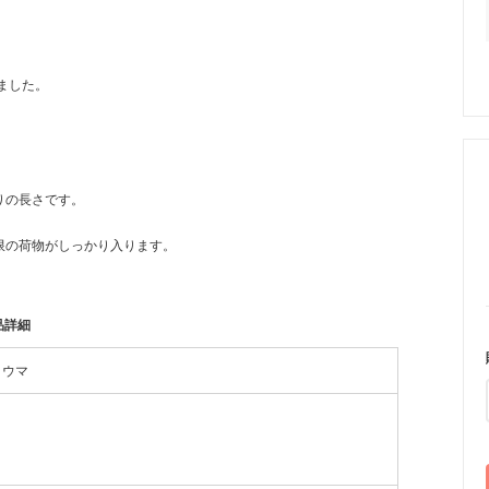
ました。
りの長さです。
限の荷物がしっかり入ります。
品詳細
・ウマ