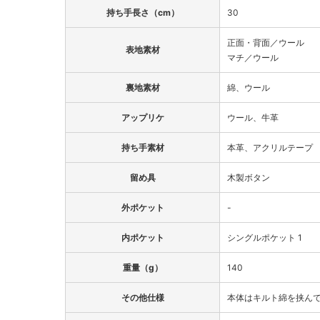
持ち手長さ（cm）
30
正面・背面／ウール
表地素材
マチ／ウール
裏地素材
綿、ウール
アップリケ
ウール、牛革
持ち手素材
本革、アクリルテープ
留め具
木製ボタン
外ポケット
-
内ポケット
シングルポケット 1
重量（g）
140
その他仕様
本体はキルト綿を挟ん