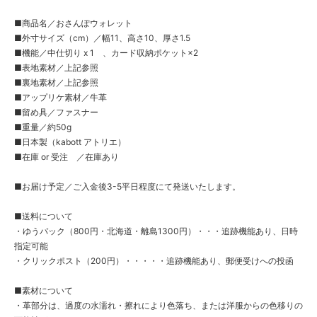
■商品名／おさんぽウォレット
■外寸サイズ（cm）／幅11、高さ10、厚さ1.5
■機能／中仕切り x 1 、カード収納ポケット×2
■表地素材／上記参照
■裏地素材／上記参照
■アップリケ素材／牛革
■留め具／ファスナー
■重量／約50g
■日本製（kabott アトリエ）
■在庫 or 受注 ／在庫あり
■お届け予定／ご入金後3-5平日程度にて発送いたします。
■送料について
・ゆうパック（800円・北海道・離島1300円）・・・追跡機能あり、日時
指定可能
・クリックポスト（200円）・・・・・追跡機能あり、郵便受けへの投函
■素材について
・革部分は、過度の水濡れ・擦れにより色落ち、または洋服からの色移りの