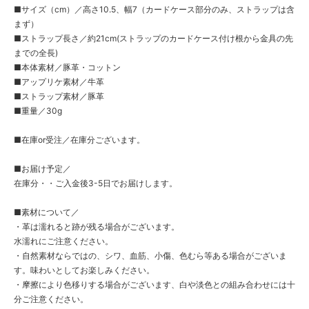
■サイズ（cm）／高さ10.5、幅7（カードケース部分のみ、ストラップは含
まず）
■ストラップ長さ／約21cm(ストラップのカードケース付け根から金具の先
までの全長)
■本体素材／豚革・コットン
■アップリケ素材／牛革
■ストラップ素材／豚革
■重量／30g
■在庫or受注／在庫分ございます。
■お届け予定／
在庫分・・ご入金後3-5日でお届けします。
■素材について／
・革は濡れると跡が残る場合がございます。
水濡れにご注意ください。
・自然素材ならではの、シワ、血筋、小傷、色むら等ある場合がございま
す。味わいとしてお楽しみください。
・摩擦により色移りする場合がございます、白や淡色との組み合わせには十
分ご注意ください。