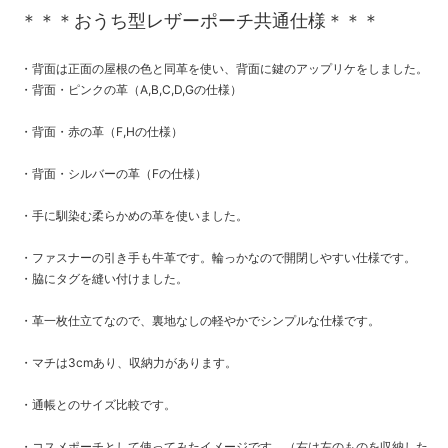
＊＊＊おうち型レザーポーチ共通仕様＊＊＊
・背面は正面の屋根の色と同革を使い、背面に鍵のアップリケをしました。
・背面・ピンクの革（A,B,C,D,Gの仕様）
・背面・赤の革（F,Hの仕様）
・背面・シルバーの革（Fの仕様）
・手に馴染む柔らかめの革を使いました。
・ファスナーの引き手も牛革です。輪っかなので開閉しやすい仕様です。
・脇にタグを縫い付けました。
・革一枚仕立てなので、裏地なしの軽やかでシンプルな仕様です。
・マチは3cmあり、収納力があります。
・通帳とのサイズ比較です。
・コスメポーチとして使ってみたイメージです。（右は左のものを収納した