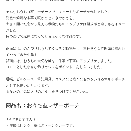
そんなおうち（家）モチーフで、キュートなポーチを作りました。
発色の綺麗な本革で暖かさとにぎやかさを、
大きく開いた窓から見える動物たちのアップリケは開放感と楽しさをイメー
ジした
持つだけで元気になってもらえそうな作品です。
正面には、のんびりおうちでくつろぐ動物たち、幸せそうな雰囲気に誘われ
てやってきた小鳥を
背面には、おうちの大切な鍵を、牛革で丁寧にアップリケしました。
コロンとした小さな飾りカシメをポイントにあしらいました。
通帳、ピルケース、筆記用具、コスメなど様々なものをいれるマルチポーチ
としてお使いいただけます。
あなたのお気に入りのおうちを見つけてくださいね。
商品名：おうち型レザーポーチ
↑Aヤギとオオカミ
・屋根はピンク、壁はストーングレーです。