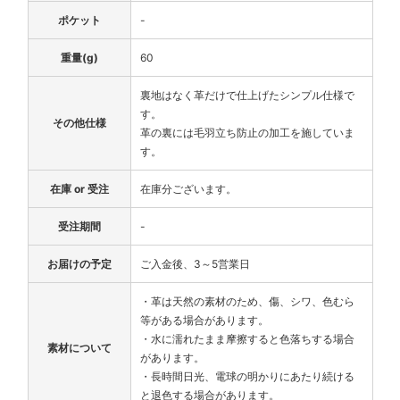
ポケット
-
重量(g)
60
裏地はなく革だけで仕上げたシンプル仕様で
す。
その他仕様
革の裏には毛羽立ち防止の加工を施していま
す。
在庫 or 受注
在庫分ございます。
受注期間
-
お届けの予定
ご入金後、3～5営業日
・革は天然の素材のため、傷、シワ、色むら
等がある場合があります。
・水に濡れたまま摩擦すると色落ちする場合
素材について
があります。
・長時間日光、電球の明かりにあたり続ける
と退色する場合があります。