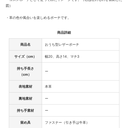
図）
・革の色や風合いを楽しめるポーチです。
商品詳細
商品名
おうち型レザーポーチ
サイズ（cm）
幅20、高さ14、マチ3
持ち手長さ
ー
（cm）
表地素材
本革
裏地素材
ー
持ち手素材
ー
留め具
ファスナー（引き手は牛革）