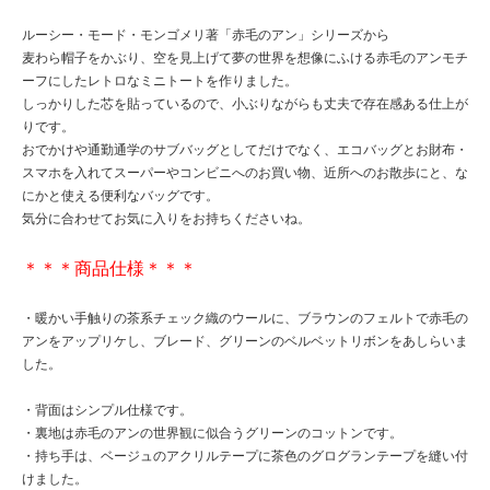
ルーシー・モード・モンゴメリ著「赤毛のアン」シリーズから
麦わら帽子をかぶり、空を見上げて夢の世界を想像にふける赤毛のアンモチ
ーフにしたレトロなミニトートを作りました。
しっかりした芯を貼っているので、小ぶりながらも丈夫で存在感ある仕上が
りです。
おでかけや通勤通学のサブバッグとしてだけでなく、エコバッグとお財布・
スマホを入れてスーパーやコンビニへのお買い物、近所へのお散歩にと、な
にかと使える便利なバッグです。
気分に合わせてお気に入りをお持ちくださいね。
＊＊＊商品仕様＊＊＊
・暖かい手触りの茶系チェック織のウールに、ブラウンのフェルトで赤毛の
アンをアップリケし、ブレード、グリーンのベルベットリボンをあしらいま
した。
・背面はシンプル仕様です。
・裏地は赤毛のアンの世界観に似合うグリーンのコットンです。
・持ち手は、ベージュのアクリルテープに茶色のグログランテープを縫い付
けました。