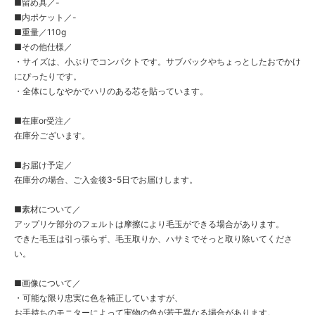
■留め具／-
■内ポケット／-
■重量／110g
■その他仕様／
・サイズは、小ぶりでコンパクトです。サブバックやちょっとしたおでかけ
にぴったりです。
・全体にしなやかでハリのある芯を貼っています。
■在庫or受注／
在庫分ございます。
■お届け予定／
在庫分の場合、ご入金後3-5日でお届けします。
■素材について／
アップリケ部分のフェルトは摩擦により毛玉ができる場合があります。
できた毛玉は引っ張らず、毛玉取りか、ハサミでそっと取り除いてくださ
い。
■画像について／
・可能な限り忠実に色を補正していますが、
お手持ちのモニターによって実物の色が若干異なる場合があります。