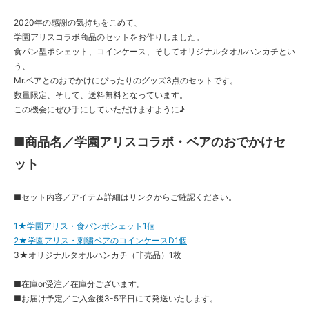
2020年の感謝の気持ちをこめて、
学園アリスコラボ商品のセットをお作りしました。
食パン型ポシェット、コインケース、そしてオリジナルタオルハンカチとい
う、
Mr.ベアとのおでかけにぴったりのグッズ3点のセットです。
数量限定、そして、送料無料となっています。
この機会にぜひ手にしていただけますように♪
■商品名／学園アリスコラボ・ベアのおでかけセ
ット
■セット内容／アイテム詳細はリンクからご確認ください。
1★学園アリス・食パンポシェット1個
2★学園アリス・刺繍ベアのコインケースD1個
3★オリジナルタオルハンカチ（非売品）1枚
■在庫or受注／在庫分ございます。
■お届け予定／ご入金後3-5平日にて発送いたします。