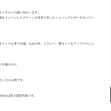
エメラルドの都へ向かいます。
都をイメージしたグリーンの本革で作ったミニバッグとポーチのシリー
タリックな革でお城、もみの木、ドロシー、愛犬トトをアップリケした
げが施された
ラシカルな柄です。
留めれば長さ調節可能です。