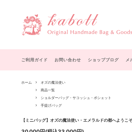
物語を感じる大人可愛いハンドメイドバッグ・雑貨
赤毛のアン
すぐにお届け
カボットについて
テディ
受注製
宮沢賢治
ボストンバッグ
オズの
ショル
ット
ご利用ガイド
お問い合わせ
ショップブログ
メ
シャーロック・ホームズ
メアリ
手提げバッグ
マザー
ひみつの花園
幸福な
ICカード・パスケース
バッグ
ホーム
オズの魔法使い
グリム童話
イソッ
商品一覧
付属品
その他
付属パーツ
手作り
ショルダーバッグ・サコッシュ・ポシェット
手提げバッグ
【ミニバッグ】オズの魔法使い・エメラルドの都へようこ
30,000円(税込33,000円)