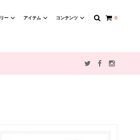
アカウント
ゴリー
アイテム
コンテンツ
0
spica-pika ・スピカピカ
A4サイズバッグ
赤ずきんとオオカミ
かごバッグ
思い出のマーニー
ポーチ・マルチケース
アンデルセン童話
ぬいぐるみ
動物・植物モチーフ
セミオーダー