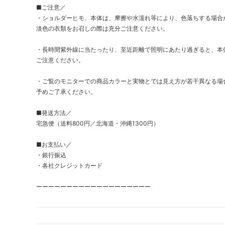
■ご注意／
・ショルダーヒモ、本体は、摩擦や水濡れ等により、色落ちする場合
淡色の衣類をお召しの際は充分ご注意ください。
・長時間紫外線に当たったり、至近距離で照明にあたり過ぎると、本
ご注意ください。
・ご覧のモニターでの商品カラーと実物とでは見え方が若干異なる場
予めご了承ください。
■発送方法／
宅急便（送料800円／北海道・沖縄1300円）
■お支払い／
・銀行振込
・各社クレジットカード
ーーーーーーーーーーーーーーーーーーー