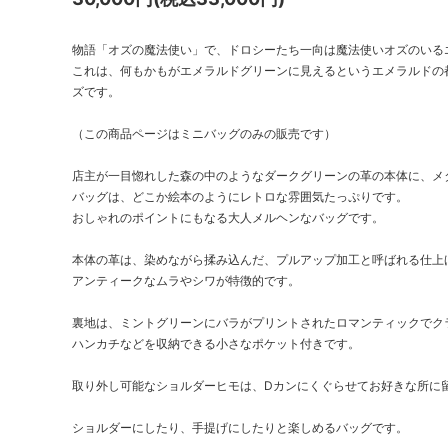
物語「オズの魔法使い」で、ドロシーたち一向は魔法使いオズのいる
これは、何もかもがエメラルドグリーンに見えるというエメラルドの
ズです。
（この商品ページはミニバッグのみの販売です）
店主が一目惚れした森の中のようなダークグリーンの革の本体に、メ
バッグは、どこか絵本のようにレトロな雰囲気たっぷりです。
おしゃれのポイントにもなる大人メルヘンなバッグです。
本体の革は、染めながら揉み込んだ、プルアップ加工と呼ばれる仕上
アンティークなムラやシワが特徴的です。
裏地は、ミントグリーンにバラがプリントされたロマンティックでク
ハンカチなどを収納できる小さなポケット付きです。
取り外し可能なショルダーヒモは、Dカンにくぐらせてお好きな所に
ショルダーにしたり、手提げにしたりと楽しめるバッグです。