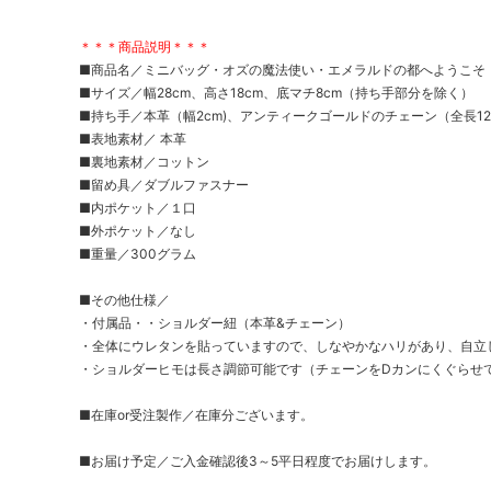
＊＊＊商品説明＊＊＊
■商品名／ミニバッグ・オズの魔法使い・エメラルドの都へようこそ
■サイズ／幅28cm、高さ18cm、底マチ8cm（持ち手部分を除く）
■持ち手／本革（幅2cm)、アンティークゴールドのチェーン（全長123
■表地素材／ 本革
■裏地素材／コットン
■留め具／ダブルファスナー
■内ポケット／１口
■外ポケット／なし
■重量／300グラム
■その他仕様／
・付属品・・ショルダー紐（本革&チェーン）
・全体にウレタンを貼っていますので、しなやかなハリがあり、自立
・ショルダーヒモは長さ調節可能です（チェーンをDカンにくぐらせ
■在庫or受注製作／在庫分ございます。
■お届け予定／ご入金確認後3～5平日程度でお届けします。