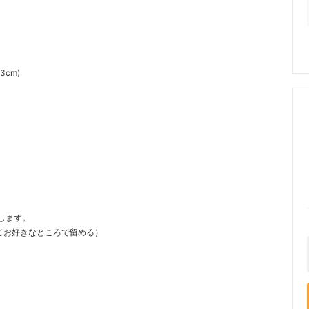
cm)
します。
てお好きなところで留める）