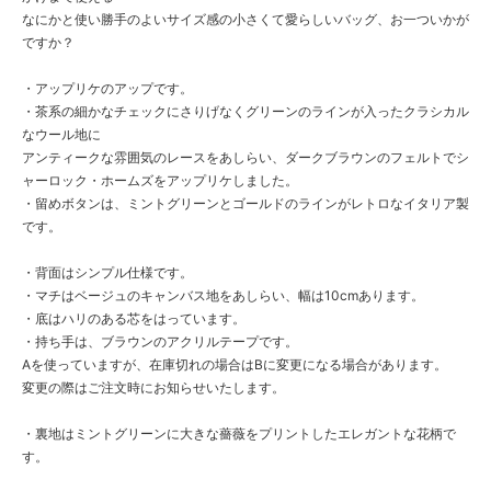
なにかと使い勝手のよいサイズ感の小さくて愛らしいバッグ、お一ついかが
ですか？
・アップリケのアップです。
・茶系の細かなチェックにさりげなくグリーンのラインが入ったクラシカル
なウール地に
アンティークな雰囲気のレースをあしらい、ダークブラウンのフェルトでシ
ャーロック・ホームズをアップリケしました。
・留めボタンは、ミントグリーンとゴールドのラインがレトロなイタリア製
です。
・背面はシンプル仕様です。
・マチはベージュのキャンバス地をあしらい、幅は10cmあります。
・底はハリのある芯をはっています。
・持ち手は、ブラウンのアクリルテープです。
Aを使っていますが、在庫切れの場合はBに変更になる場合があります。
変更の際はご注文時にお知らせいたします。
・裏地はミントグリーンに大きな薔薇をプリントしたエレガントな花柄で
す。