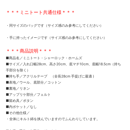
＊＊＊ミニトート共通仕様＊＊＊
・同サイズのバッグです（サイズ感のみ参考にしてください）
・手に持ったイメージです（サイズ感のみ参考にしてください）
＊＊＊商品説明＊＊＊
■商品名／ミニトート・シャーロック・ホームズ
■サイズ／入れ口幅28cm、高さ20cm、底マチ10cm、底幅18.5cm（持ち
手部分を除く）
■持ち手／アクリルテープ （全長28cm 手提げに最適 )
■表地／ウール、底部分／コットン
■裏地／リネン
■アップリケ部分／フェルト
■留め具／ボタン
■内ポケット／なし
■その他仕様／
・全体にキルト綿を挟んでいますのでふんわりしています。