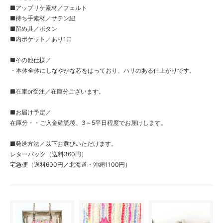
■アップリケ素材／フェルト
■持ち手素材／サテン紐
■留め具／ボタン
■内ポケット／あり1口
■その他仕様／
・本体全体にしなやかな芯をはっており、ハリのある仕上がりです。
■在庫or受注／在庫分ございます。
■お届け予定／
在庫分・・ご入金確認後、3～5平日程度でお届けします。
■発送方法／以下お選びいただけます。
レターパック（送料360円）
宅急便（送料600円／北海道・沖縄1100円）