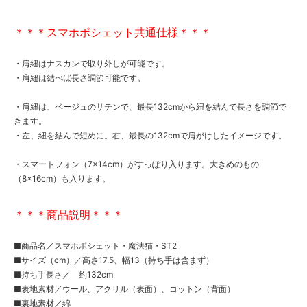
＊＊＊スマホポシェット共通仕様＊＊＊
・肩紐はナスカンで取り外しが可能です。
・肩紐は結べば長さ調節可能です。
・肩紐は、ベージュのサテンで、最長132cmから紐を結んで長さを調節で
きます。
・左、紐を結んで短めに。右、最長の132cmで肩がけしたイメージです。
・スマートフォン（7×14cm）がすっぽり入ります。大きめのもの
（8×16cm）も入ります。
＊＊＊商品説明＊＊＊
■商品名／スマホポシェット・魔法猫・ST2
■サイズ（cm）／高さ17.5、幅13（持ち手は含まず）
■持ち手長さ／ 約132cm
■表地素材／ウール、アクリル（表面）、コットン（背面）
■裏地素材／綿