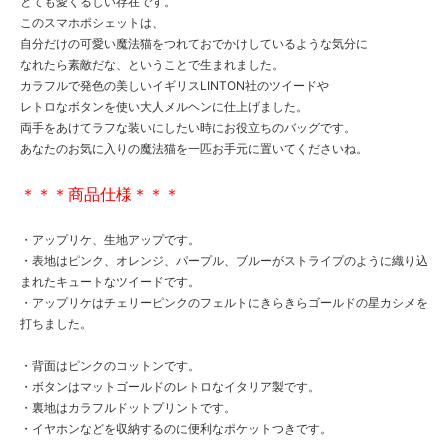
とても愛くるしい存在です。
このスマホポシェットは、
自分だけの可愛い魔法猫をつれておでかけしているような気分に
なれたら素敵だな、ということで生まれました。
カラフルで発色の美しいイギリスLINTON社のツイードや
レトロなボタンを使い大人メルヘンに仕上げました。
両手をあけてラフな装いにしたい時にお役立ちのバッグです。
あなたのお気に入りの魔法猫を一匹お手元に置いてくださいね。
＊＊＊商品仕様＊＊＊
・アップリケ、生地アップです。
・表地はピンク、オレンジ、パープル、ブルーがストライプのように織り込
まれたキュートなツイードです。
・アップリケはチェリーピンクのフェルトにきらきらゴールドの星カシメを
打ちました。
・背面はピンクのコットンです。
・ボタンはマットゴールドのレトロなイタリア製です。
・裏地はカラフルドットプリントです。
・イヤホンなどを収納するのに便利なポケットつきです。