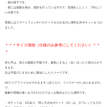
・底の様子です。
・底には底板を挟み、底鋲を打っていますので、型崩れしにくく、汚れにく
い仕様です。
背面にはスマートフォンやパスケースを入れるのに便利な外ポケットをつけ
ました。
＊＊＊サイズ感他（仕様のみ参考にしてください）＊＊
＊
持ち手は、長さの調節が可能です。最長にすると（右）ゆったり肩がけがで
きます。
左は手提げにするために最短にしたイメージです。
A4クリアファイルがそのまますっぽり入り、ファスナーがしめられますの
で、
観劇や荷物の多いおでかけだけでなくお勤めなどにも便利です。
・ポケットは、3口あり、特に大きめポケット（右）は、タブレットなどの