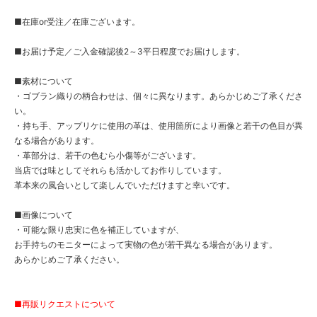
■在庫or受注／在庫ございます。
■お届け予定／ご入金確認後2～3平日程度でお届けします。
■素材について
・ゴブラン織りの柄合わせは、個々に異なります。あらかじめご了承くださ
い。
・持ち手、アップリケに使用の革は、使用箇所により画像と若干の色目が異
なる場合があります。
・革部分は、若干の色むら小傷等がございます。
当店では味としてそれらも活かしてお作りしています。
革本来の風合いとして楽しんでいただけますと幸いです。
■画像について
・可能な限り忠実に色を補正していますが、
お手持ちのモニターによって実物の色が若干異なる場合があります。
あらかじめご了承ください。
■再販リクエストについて