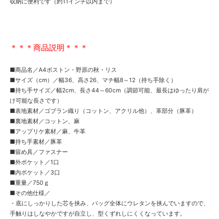
収納に便利です（約11インチ以内まで）
＊＊＊商品説明＊＊＊
■商品名／A4ボストン・野原の秋・リス
■サイズ（cm）／幅36、高さ26、マチ幅8～12（持ち手除く）
■持ち手サイズ／幅2cm、長さ44～60cm（調節可能、最長はゆったり肩が
け可能な長さです）
■表地素材／ゴブラン織り（コットン、アクリル他）、革部分（豚革）
■裏地素材／コットン、麻
■アップリケ素材／麻、牛革
■持ち手素材／豚革
■留め具／ファスナー
■外ポケット／1口
■内ポケット／3口
■重量／750ｇ
■その他仕様／
・底にしっかりした芯を挟み、バッグ全体にウレタンを挟んでいますので、
手触りはしなやかですが自立し、型くずれしにくくなっています。