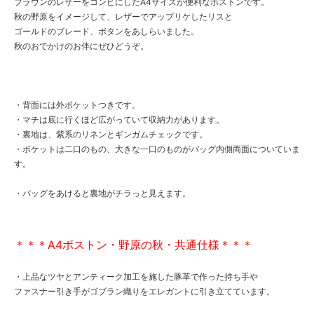
ブラウンのレザーをコンビにしたA4サイズが便利なボストンです。
秋の野原をイメージして、レザーでアップリケしたリスと
ゴールドのブレード、ボタンをあしらいました。
秋のおでかけのお伴にぜひどうぞ。
・背面には外ポケットつきです。
・マチは底に行くほど広がっていて収納力があります。
・裏地は、紫系のリネンとギンガムチェックです。
・ポケットは二口のもの、大きな一口のものがバッグ内側両面についていま
す。
・バッグをあけると裏地がチラっと見えます。
＊＊＊A4ボストン・野原の秋・共通仕様＊＊＊
・上品なツヤとアンティーク加工を施した豚革で作った持ち手や
ファスナー引き手がゴブラン織りをエレガントに引き立てています。