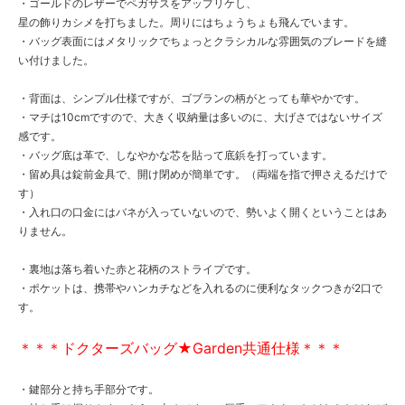
・ゴールドのレザーでペガサスをアップリケし、
星の飾りカシメを打ちました。周りにはちょうちょも飛んでいます。
・バッグ表面にはメタリックでちょっとクラシカルな雰囲気のブレードを縫
い付けました。
・背面は、シンプル仕様ですが、ゴブランの柄がとっても華やかです。
・マチは10cmですので、大きく収納量は多いのに、大げさではないサイズ
感です。
・バッグ底は革で、しなやかな芯を貼って底鋲を打っています。
・留め具は錠前金具で、開け閉めが簡単です。（両端を指で押さえるだけで
す）
・入れ口の口金にはバネが入っていないので、勢いよく開くということはあ
りません。
・裏地は落ち着いた赤と花柄のストライプです。
・ポケットは、携帯やハンカチなどを入れるのに便利なタックつきが2口で
す。
＊＊＊ドクターズバッグ★Garden共通仕様＊＊＊
・鍵部分と持ち手部分です。