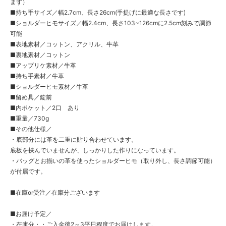
まず）
■持ち手サイズ／幅2.7cm、長さ26cm(手提げに最適な長さです)
■ショルダーヒモサイズ／幅2.4cm、長さ103~126cmに2.5cm刻みで調節
可能
■表地素材／コットン、アクリル、牛革
■裏地素材／コットン
■アップリケ素材／牛革
■持ち手素材／牛革
■ショルダーヒモ素材／牛革
■留め具／錠前
■内ポケット／2口 あり
■重量／730g
■その他仕様／
・底部分には革を二重に貼り合わせています。
底板を挟んでいませんが、しっかりした作りになっています。
・バッグとお揃いの革を使ったショルダーヒモ（取り外し、長さ調節可能）
が付属です。
■在庫or受注／在庫分ございます
■お届け予定／
・在庫分・・ご入金後2～3平日程度でお届けします。