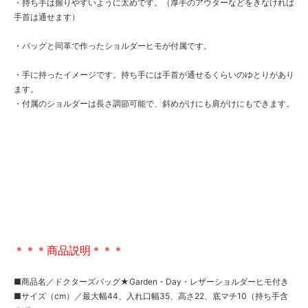
・持ち手は握りやすいように太めです。（厚手のアウターなどをきなければ
手首は通せます）
・バッグと同革で作ったショルダーヒモが付属です。
・手に持ったイメージです。持ち手には手首が通せるくらいのゆとりがあり
ます。
・付属のショルダーは長さ調節可能で、斜めがけにも肩がけにもできます。
＊＊＊商品説明＊＊＊
■商品名／ドクターズバッグ★Garden・Day・レザーショルダーヒモ付き
■サイズ（cm）／最大幅44、入れ口幅35、高さ22、底マチ10（持ち手含