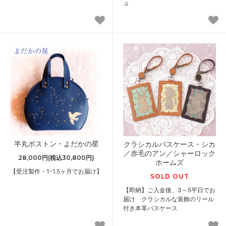
ュ
半丸ボストン・よだかの星
クラシカルパスケース・シカ
／赤毛のアン／シャーロック
28,000円(税込30,800円)
ホームズ
【受注製作・1-1.5ヶ月でお届け】
SOLD OUT
【即納】ご入金後、3～5平日でお
届け クラシカルな装飾のリール
付き本革パスケース